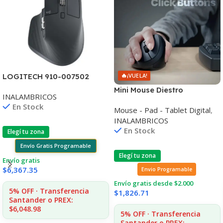
🔥
LOGITECH 910-007502
¡VUELA!
MOUSE MX MASTER 3S
Mini Mouse Diestro
INALAMBRICOS
PERFORMANCE BT
Ergonómico Inalámbrico
En Stock
GRAPHITE
Mouse - Pad - Tablet Digital
,
Perixx 719
INALAMBRICOS
En Stock
Elegí tu zona
Envío Gratis Programable
Elegí tu zona
Envío gratis
$
6,367.35
Envio Programable
Envío gratis desde $2.000
5% OFF · Transferencia
$
1,826.71
Santander o PREX:
$6,048.98
5% OFF · Transferencia
Santander o PREX: