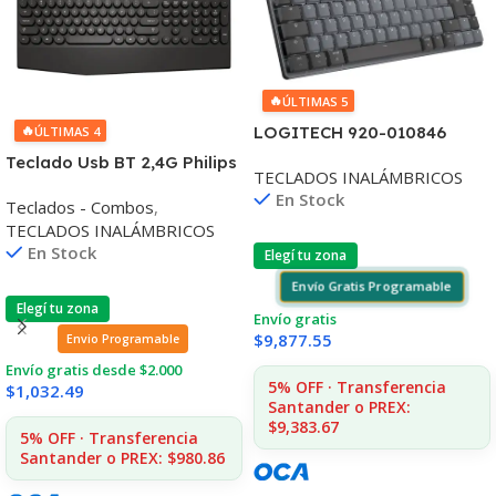
🔥
ÚLTIMAS 5
🔥
LOGITECH 920-010846
ÚLTIMAS 4
TECLADO MX MINI
Teclado Usb BT 2,4G Philips
TECLADOS INALÁMBRICOS
MECANICO GRAFITO
SPK6303 104 Teclas
En Stock
INAL+BT
Teclados - Combos
,
Redondeadas
TECLADOS INALÁMBRICOS
En Stock
Elegí tu zona
Envío Gratis Programable
Elegí tu zona
Envío gratis
$
9,877.55
Envio Programable
Envío gratis desde $2.000
5% OFF · Transferencia
$
1,032.49
Santander o PREX:
$9,383.67
5% OFF · Transferencia
Santander o PREX: $980.86