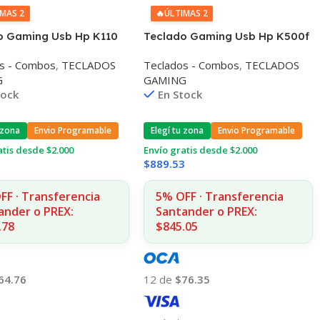
IMAS 2
🔥
ÚLTIMAS 2
o Gaming Usb Hp K110
Teclado Gaming Usb Hp K500f
luminado
Mecánico Retroiluminado
s - Combos
,
TECLADOS
Teclados - Combos
,
TECLADOS
G
GAMING
tock
En Stock
 zona
Envio Programable
Elegí tu zona
Envio Programable
atis desde $2.000
Envío gratis desde $2.000
1
$
889.53
FF · Transferencia
5% OFF · Transferencia
ander o PREX:
Santander o PREX:
.78
$845.05
64.76
12 de
$76.35