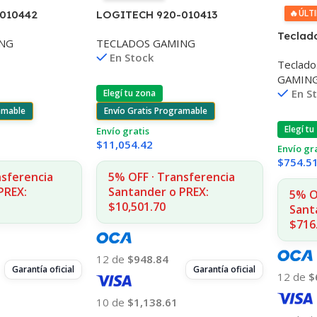
🔥
ÚLT
010442
LOGITECH 920-010413
TKL SE
TECLADO G713 GAMING GX
Teclad
ING
TECLADOS GAMING
G USB
TACTILE TKL
Retroi
En Stock
Teclado
GAMIN
En S
Elegí tu zona
amable
Envío Gratis Programable
Elegí tu
Envío gratis
$
11,054.42
Envío gr
$
754.5
nsferencia
5% OFF · Transferencia
PREX:
Santander o PREX:
5% O
$10,501.70
Sant
$716
12 de
$948.84
Garantía oficial
Garantía oficial
12 de
$
10 de
$1,138.61