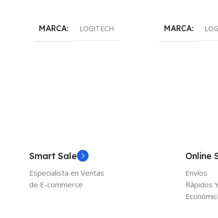
Añadir Al Carrito
Añadir Al Carrito
MARCA
MARCA
LOGITECH
LOG
Smart Sale
Online 
Especialista en Ventas
Envíos
de E-commerce
Rápidos 
Económic