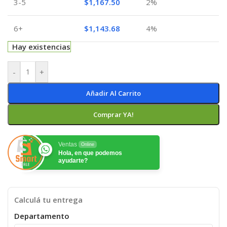
3-5
$
1,167.50
2%
6+
$
1,143.68
4%
Hay existencias
-
+
Añadir Al Carrito
Comprar YA!
Ventas
Online
Hola, en que podemos
ayudarte?
Calculá tu entrega
Departamento