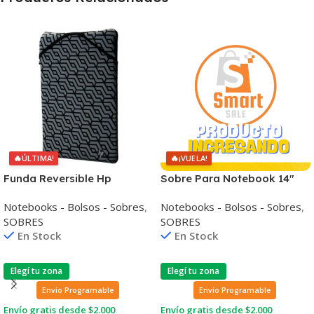
🔥
🔥
ÚLTIMA!
¡VUELA!
Funda Reversible Hp
Sobre Para Notebook 14″
L67075-001 14» Neopreno
Case Logic Huxton Huxs-214
Notebooks - Bolsos - Sobres
,
Notebooks - Bolsos - Sobres
,
Poliéster
SOBRES
SOBRES
En Stock
En Stock
Elegí tu zona
Elegí tu zona
Envio Programable
Envio Programable
Envío gratis desde $2.000
Envío gratis desde $2.000