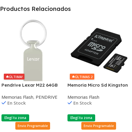
Productos Relacionados
🔥
🔥
ÚLTIMA!
ÚLTIMAS 2
Pendrive Lexar M22 64GB
Memoria Micro Sd Kingston
USB 2.0
Sdcs3/64gb 100mb/s
Memorias Flash
,
PENDRIVE
Memorias Flash
En Stock
En Stock
Elegí tu zona
Elegí tu zona
Envio Programable
Envio Programable