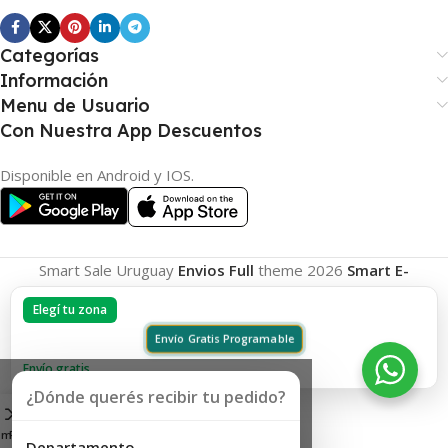
Categorías
Información
Menu de Usuario
Con Nuestra App Descuentos
Disponible en Android y IOS.
Smart Sale Uruguay
Envios Full
theme
2026
Smart E-
Commerce
.
Elegí tu zona
Envío Gratis Programable
Envío gratis
¿Dónde querés recibir tu pedido?
omparar
Favoritos
Carrito
Departamento