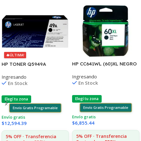
🔥
ÚLTIMA!
HP CC641WL (60)XL NEGRO
HP TONER Q5949A
D2530/60
1160/1320/3390/3392 2.500
Ingresando
Ingresando
F4580/F4280/F4480/D110
COPIAS
En Stock
En Stock
Elegí tu zona
Elegí tu zona
Envío Gratis Programable
Envío Gratis Programable
Envío gratis
Envío gratis
$
6,855.44
$
12,594.39
5% OFF · Transferencia
5% OFF · Transferencia