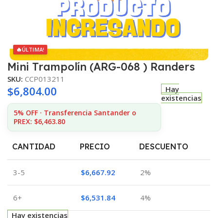
🔥
ÚLTIMA!
Mini Trampolín (ARG-068 ) Randers
SKU:
CCP013211
$
6,804.00
Hay
existencias
5% OFF · Transferencia Santander o
PREX: $6,463.80
CANTIDAD
PRECIO
DESCUENTO
3-5
$
6,667.92
2%
6+
$
6,531.84
4%
Hay existencias