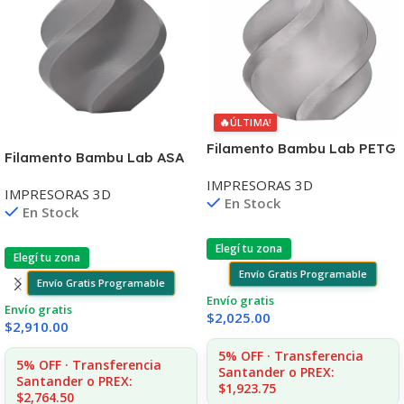
🔥
ÚLTIMA!
Filamento Bambu Lab PETG
Filamento Bambu Lab ASA
Translucent Gris G01-D0-
Gris B01-D0-1.75-1000-SPL
IMPRESORAS 3D
1.75-1000-SPL
IMPRESORAS 3D
En Stock
En Stock
Elegí tu zona
Elegí tu zona
Envío Gratis Programable
Envío Gratis Programable
Envío gratis
Envío gratis
$
2,025.00
$
2,910.00
5% OFF · Transferencia
5% OFF · Transferencia
Santander o PREX:
Santander o PREX:
$1,923.75
$2,764.50