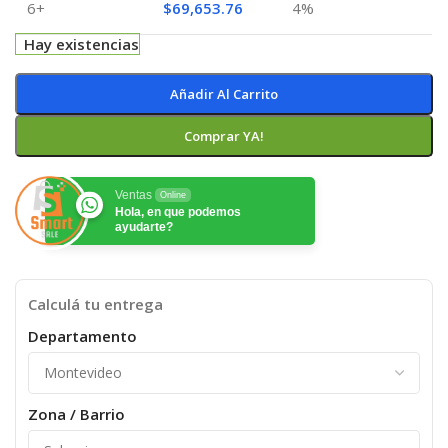
6+
$
69,653.76
4%
Hay existencias
Añadir Al Carrito
Comprar YA!
Ventas
Online
Hola, en que podemos
ayudarte?
Calculá tu entrega
Departamento
Zona / Barrio