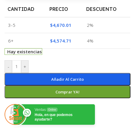
CANTIDAD
PRECIO
DESCUENTO
3-5
$
4,670.01
2%
6+
$
4,574.71
4%
Hay existencias
-
+
Añadir Al Carrito
Comprar YA!
Ventas
Online
Hola, en que podemos
ayudarte?