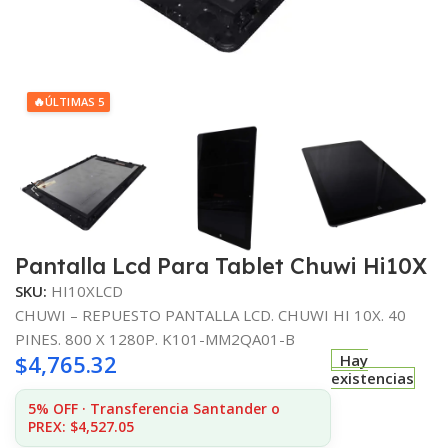
🔥
ÚLTIMAS 5
Pantalla Lcd Para Tablet Chuwi Hi10X
SKU:
HI10XLCD
CHUWI – REPUESTO PANTALLA LCD. CHUWI HI 10X. 40
PINES. 800 X 1280P. K101-MM2QA01-B
$
4,765.32
Hay
existencias
5% OFF · Transferencia Santander o
PREX: $4,527.05