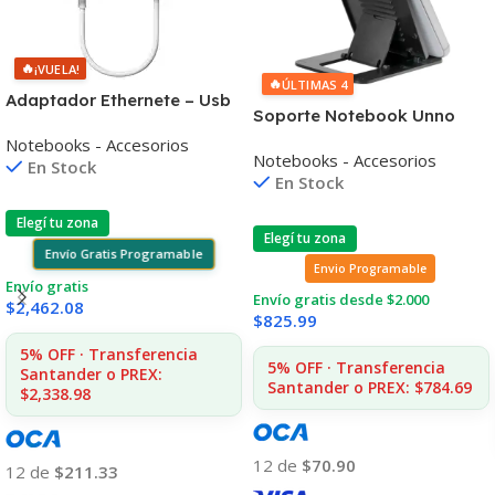
🔥
¡VUELA!
🔥
ÚLTIMAS 4
Adaptador Ethernete – Usb
Soporte Notebook Unno
A Apple Mc704ll/a
Nc6115bk 17» Con Soporte
Notebooks - Accesorios
Notebooks - Accesorios
Celular
En Stock
En Stock
Elegí tu zona
Elegí tu zona
Envío Gratis Programable
Envio Programable
Envío gratis
Envío gratis desde $2.000
$
2,462.08
$
825.99
5% OFF · Transferencia
5% OFF · Transferencia
Santander o PREX:
Santander o PREX: $784.69
$2,338.98
12 de
$70.90
12 de
$211.33