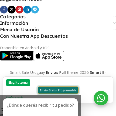
Categorías
Información
Menu de Usuario
Con Nuestra App Descuentos
Disponible en Android y IOS.
Smart Sale Uruguay
Envios Full
theme
2026
Smart E-
Commerce
.
Elegí tu zona
Envío Gratis Programable
Envío gratis
¿Dónde querés recibir tu pedido?
omparar
Favoritos
Carrito