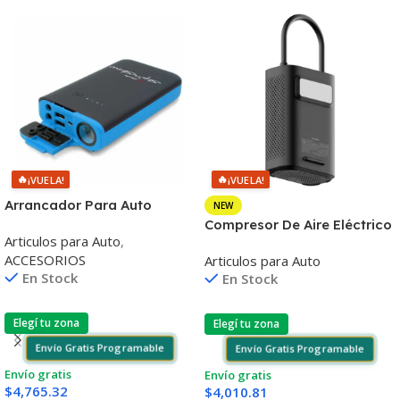
🔥
🔥
¡VUELA!
¡VUELA!
Arrancador Para Auto
NEW
Schumacher Sl1473 800A
Compresor De Aire Eléctrico
Articulos para Auto
,
12V
Xiaomi Bhr9099gl 3-150psi
ACCESORIOS
Articulos para Auto
En Stock
En Stock
Elegí tu zona
Elegí tu zona
Envío Gratis Programable
Envío Gratis Programable
Envío gratis
Envío gratis
$
4,765.32
$
4,010.81