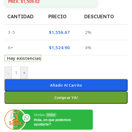
PREX: $1,509.02
CANTIDAD
PRECIO
DESCUENTO
3-5
$
1,556.67
2%
6+
$
1,524.90
4%
Hay existencias
-
+
Añadir Al Carrito
Comprar YA!
Ventas
Online
Hola, en que podemos
ayudarte?