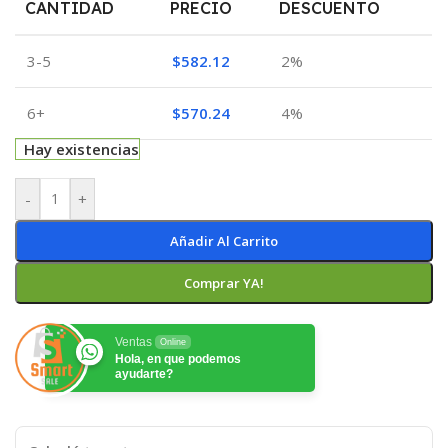
CANTIDAD
PRECIO
DESCUENTO
3-5
$
582.12
2%
6+
$
570.24
4%
Hay existencias
-
+
Añadir Al Carrito
Comprar YA!
Ventas
Online
Hola, en que podemos
ayudarte?