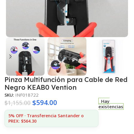
Pinza Multifunción para Cable de Red
Negro KEAB0 Vention
SKU:
INF018722
$
594.00
Hay
$
1,155.00
existencias
5% OFF · Transferencia Santander o
PREX: $564.30