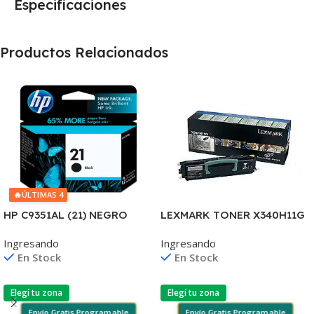
Especificaciones
Productos Relacionados
🔥
ÚLTIMAS 4
HP C9351AL (21) NEGRO
LEXMARK TONER X340H11G
D2330/J3680/3920/40/4140
NEGRO X342 6.000 COPIAS
Ingresando
Ingresando
/4355 7ML (D)
CP
En Stock
En Stock
Elegí tu zona
Elegí tu zona
Envío Gratis Programable
Envío Gratis Programable