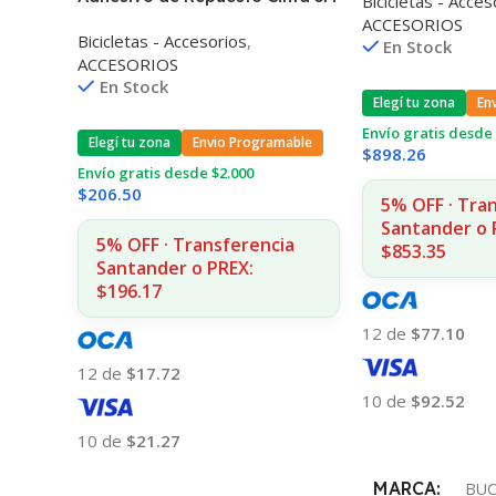
Bicicletas - Acces
Optrix
ACCESORIOS
Bicicletas - Accesorios
,
En Stock
ACCESORIOS
En Stock
Elegí tu zona
En
Envío gratis desde 
Elegí tu zona
Envio Programable
$
898.26
Envío gratis desde $2.000
$
206.50
5% OFF · Tra
Santander o 
5% OFF · Transferencia
$853.35
Santander o PREX:
$196.17
12 de
$77.10
12 de
$17.72
10 de
$92.52
Añadir Al Carrito
10 de
$21.27
Añadir Al Carrito
MARCA
BUC