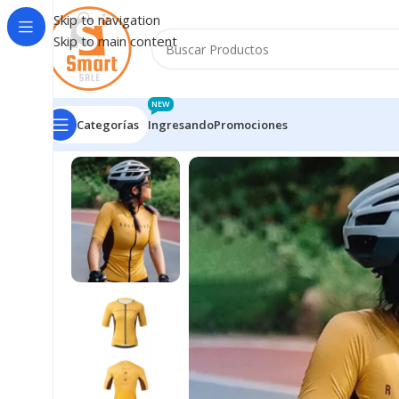
Skip to navigation
Skip to main content
NEW
Categorías
Ingresando
Promociones
Inicio
/
Bicicletas - Accesorios
/
VESTIMENTA CICLISMO
/