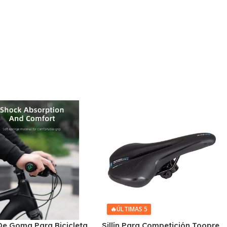
🔥
ÚLTIMAS 5
De Goma Para Bicicleta
Sillín Para Competición Toopre