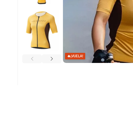
🔥
¡VUELA!