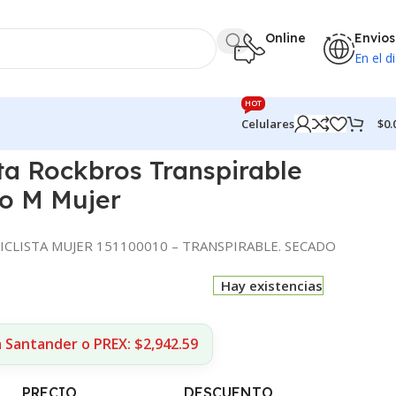
Online
Envios
En el di
HOT
$
0.
Celulares
r
ta Rockbros Transpirable
o M Mujer
ICLISTA MUJER 151100010 – TRANSPIRABLE. SECADO
Hay existencias
 Santander o PREX: $2,942.59
PRECIO
DESCUENTO