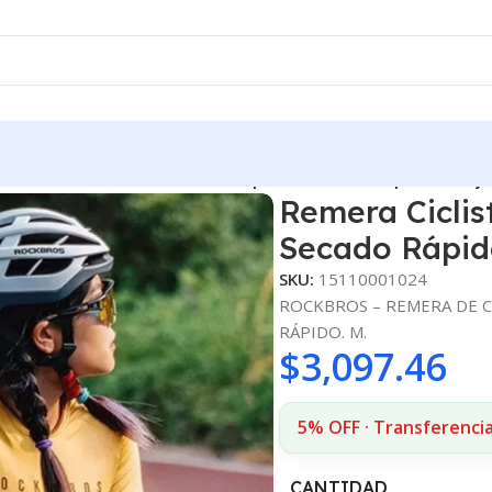
Remera Ciclista Rockbros Transpirable Secado Rápido M Muje
Remera Ciclis
Secado Rápid
SKU:
15110001024
ROCKBROS – REMERA DE C
RÁPIDO. M.
$
3,097.46
5% OFF · Transferencia
CANTIDAD