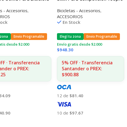
os
Grueso Suave Transpirable
as - Accesorios
,
Bicicletas - Accesorios
,
RIOS
ACCESORIOS
tock
En Stock
 zona
Envio Programable
Elegí tu zona
Envio Programable
atis desde $2.000
Envío gratis desde $2.000
1
$
948.30
FF · Transferencia
5% OFF · Transferencia
ander o PREX:
Santander o PREX:
.25
$900.88
34.09
12 de
$81.40
40.90
10 de
$97.67
 Al Carrito
Añadir Al Carrito