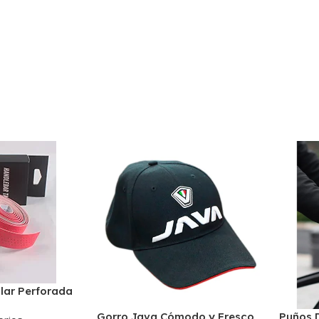
llar Perforada
Gorro Java Cómodo y Fresco
Puños 