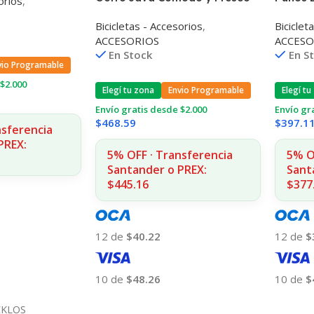
orios
,
Rockbr
Bicicletas - Accesorios
,
Biciclet
ACCESORIOS
ACCESO
En Stock
En S
vio Programable
$2.000
Elegí tu zona
Envio Programable
Elegí tu
Envío gratis desde $2.000
Envío gr
$
468.59
$
397.1
nsferencia
PREX:
5% OFF · Transferencia
5% O
Santander o PREX:
Sant
$445.16
$377
12 de
$40.22
12 de
$
10 de
$48.26
10 de
$
Añadir Al Carrito
Añadir
KLOS