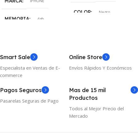
MARCA
IPHONE
COLOR
Negro
MEMORIA
4gb
ALMACENAMIENTO
COLOR
Negro
128gb
Smart Sale
Online Store
MEMORIA
8gb
Especialista en Ventas de E-
Envíos Rápidos Y Económicos
commerce
Pagos Seguros
Mas de 15 mil
Productos
Pasarelas Seguras de Pago
Todos al Mejor Precio del
Mercado