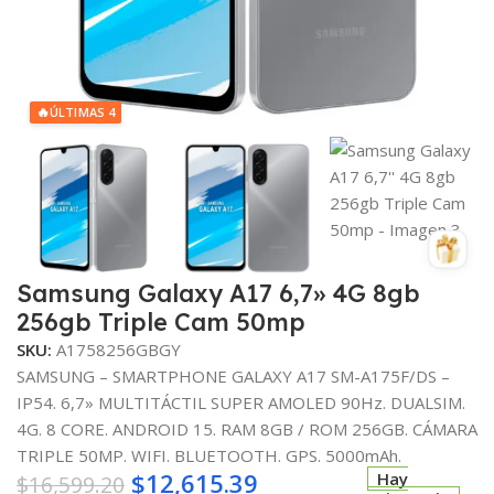
🔥
ÚLTIMAS 4
Samsung Galaxy A17 6,7» 4G 8gb
256gb Triple Cam 50mp
SKU:
A1758256GBGY
SAMSUNG – SMARTPHONE GALAXY A17 SM-A175F/DS –
IP54. 6,7» MULTITÁCTIL SUPER AMOLED 90Hz. DUALSIM.
4G. 8 CORE. ANDROID 15. RAM 8GB / ROM 256GB. CÁMARA
TRIPLE 50MP. WIFI. BLUETOOTH. GPS. 5000mAh.
$
12,615.39
Hay
$
16,599.20