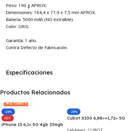
Peso: 190 g APROX.
Dimensiones: 164,4 x 77,9 x 7,5 mm APROX.
Batería: 5000 mAh (NO extraíble).
Color: GRIS.
Garantía: 1 año.
Contra Defecto de Fabricación.
Especificaciones
Productos Relacionados
🔥
ÚLTIMAS 4
-24%
-24%
Cubot X100 6,88»+1,72» 5G
HOT
8+8gb 128gb Triple Cam
iPhone 13 6,1» 5G 4gb 256gb
Celulares
,
CUBOT
64mp
Dual Cam 12mp