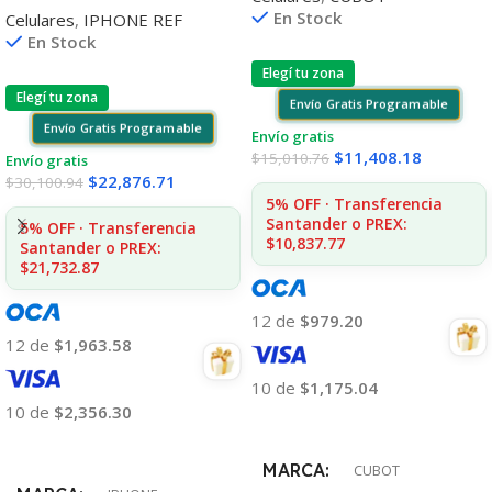
En Stock
Celulares
,
IPHONE REF
En Stock
Elegí tu zona
Elegí tu zona
Envío Gratis Programable
Envío Gratis Programable
Envío gratis
$
11,408.18
$
15,010.76
Envío gratis
$
22,876.71
$
30,100.94
5% OFF · Transferencia
Santander o PREX:
5% OFF · Transferencia
$10,837.77
Santander o PREX:
$21,732.87
12 de
$979.20
12 de
$1,963.58
10 de
$1,175.04
10 de
$2,356.30
Añadir Al Carrito
Añadir Al Carrito
MARCA
CUBOT