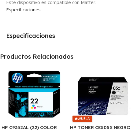
Este dispositivo es compatible con Matter.
Especificaciones
Especificaciones
Productos Relacionados
🔥
¡VUELA!
HP C9352AL (22) COLOR
HP TONER CE505X NEGRO
J3680/3920/3940/4140/435
LJ 2055 6.500 COPIAS CP