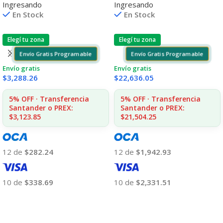
Ingresando
Ingresando
5 6ML (D)
En Stock
En Stock
Elegí tu zona
Elegí tu zona
Envío Gratis Programable
Envío Gratis Programable
Envío gratis
Envío gratis
$
3,288.26
$
22,636.05
5% OFF · Transferencia
5% OFF · Transferencia
Santander o PREX:
Santander o PREX:
$3,123.85
$21,504.25
12 de
$282.24
12 de
$1,942.93
10 de
$338.69
10 de
$2,331.51
Añadir Al Carrito
Añadir Al Carrito