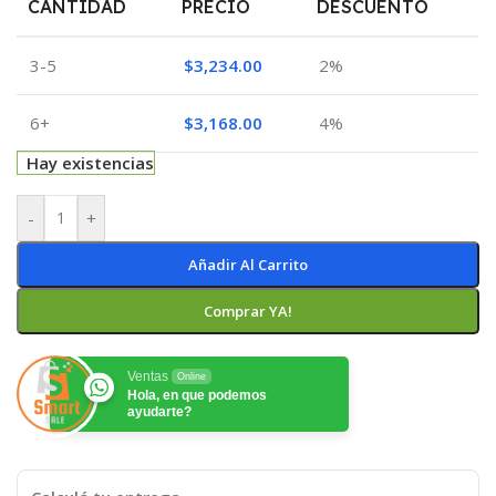
CANTIDAD
PRECIO
DESCUENTO
3-5
$
3,234.00
2%
6+
$
3,168.00
4%
Hay existencias
-
+
Añadir Al Carrito
Comprar YA!
Ventas
Online
Hola, en que podemos
ayudarte?