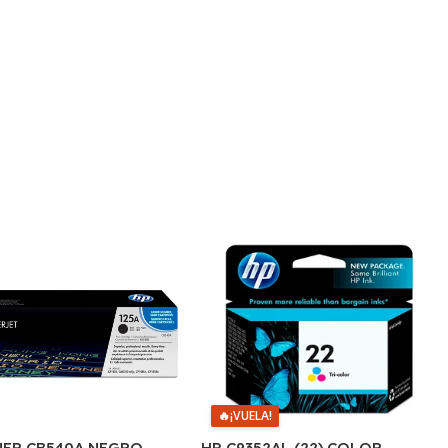
🔥
¡VUELA!
HP C9352AL (22) COLOR
NER CB540A NEGRO