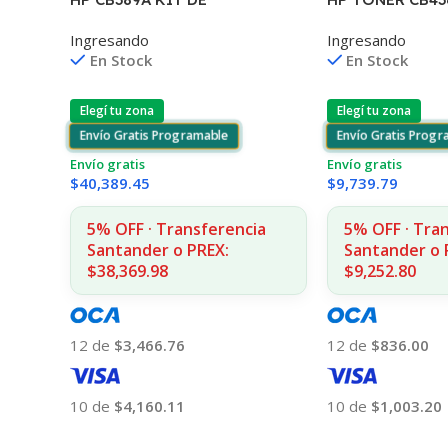
MANTENIMIENTO
P1505/1505S/11
Ingresando
Ingresando
P4014/4015/4515 225.000 CPS
COPIAS
En Stock
En Stock
Elegí tu zona
Elegí tu zona
Envío Gratis Programable
Envío Gratis Prog
Envío gratis
Envío gratis
$
40,389.45
$
9,739.79
5% OFF · Transferencia
5% OFF · Tra
Santander o PREX:
Santander o 
$38,369.98
$9,252.80
12 de
$3,466.76
12 de
$836.00
10 de
$4,160.11
10 de
$1,003.20
Añadir Al Carrito
Añadir Al Carrito