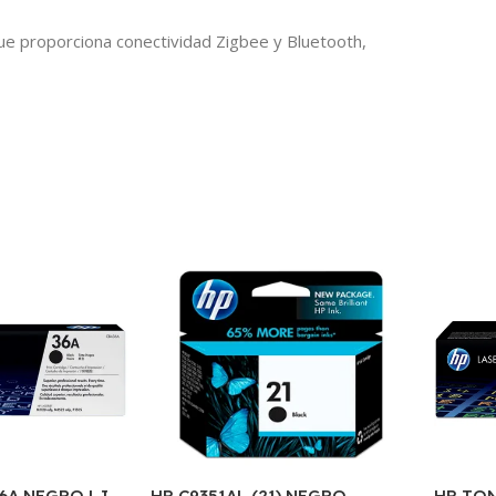
que proporciona conectividad Zigbee y Bluetooth,
HP C9351AL (21) NEGRO
6A NEGRO LJ
HP TO