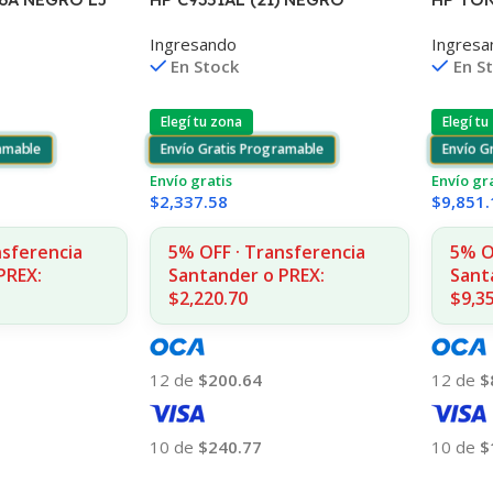
D2330/J3680/3920/40/4140/43
20/1522 2.000
125A 2
Ingresando
Ingresa
55 7ML (D)
1215/1
En Stock
En S
Elegí tu zona
Elegí tu
Envío Gratis Programable
ramable
Envío G
Envío gratis
Envío gr
$
2,337.58
$
9,851.
5% OFF · Transferencia
nsferencia
5% O
Santander o PREX:
PREX:
Sant
$2,220.70
$9,3
12 de
$200.64
12 de
$
10 de
$240.77
10 de
$
Añadir Al Carrito
Añadir