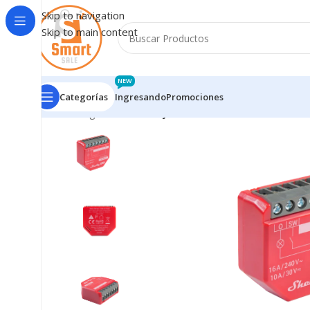
Skip to navigation
Skip to main content
NEW
Categorías
Ingresando
Promociones
Inicio
/
Ingresando
/
Shelly 1PM Gen4 Relé Wi-Fi PM