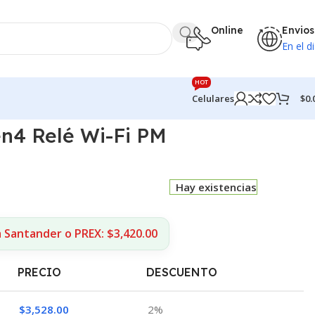
Online
Envios
En el di
HOT
$
0.
Celulares
n4 Relé Wi-Fi PM
Hay existencias
 Santander o PREX: $3,420.00
PRECIO
DESCUENTO
$
3,528.00
2%