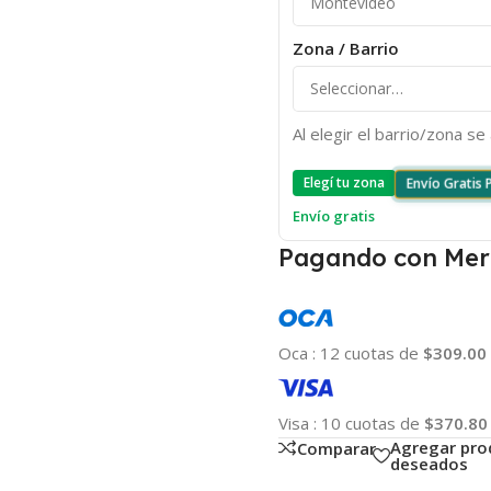
Zona / Barrio
Al elegir el barrio/zona s
Elegí tu zona
Envío Gratis
Envío gratis
Pagando con Mer
Oca
:
12 cuotas de
$309.00
Visa
:
10 cuotas de
$370.80
Agregar pro
Comparar
deseados