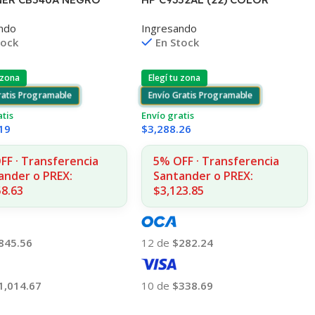
J3680/3920/3940/4140/4355
200 COPIAS
Ingresando
ndo
6ML (D)
515/1510/1312
En Stock
tock
Elegí tu zona
 zona
Envío Gratis Programable
ratis Programable
Envío gratis
atis
$
3,288.26
19
5% OFF · Transferencia
FF · Transferencia
Santander o PREX:
ander o PREX:
$3,123.85
58.63
12 de
$282.24
845.56
10 de
$338.69
1,014.67
Añadir Al Carrito
 Al Carrito