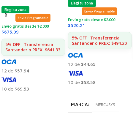
Elegí tu zona
Elegí tu zona
Envio Programable
Envio Programable
Envío gratis desde $2.000
$
520.21
Envío gratis desde $2.000
$
675.09
5% OFF · Transferencia
Santander o PREX: $494.20
5% OFF · Transferencia
Santander o PREX: $641.33
12 de
$44.65
12 de
$57.94
10 de
$53.58
10 de
$69.53
Añadir Al Carrito
Añadir Al Carrito
MARCA
MERCUSYS