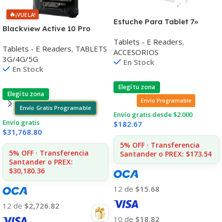
🔥
¡VUELA!
Estuche Para Tablet 7»
Blackview Active 10 Pro
Steren Mov-022 Hermético
10,95» 5G 12gb 256gb Dual
Tablets - E Readers
,
Tablets - E Readers
,
TABLETS
Cam 108mp
ACCESORIOS
3G/4G/5G
En Stock
En Stock
Elegí tu zona
Elegí tu zona
Envio Programable
Envío Gratis Programable
Envío gratis desde $2.000
Envío gratis
$
182.67
$
31,768.80
5% OFF · Transferencia
5% OFF · Transferencia
Santander o PREX: $173.54
Santander o PREX:
$30,180.36
12 de
$15.68
12 de
$2,726.82
10 de
$18.82