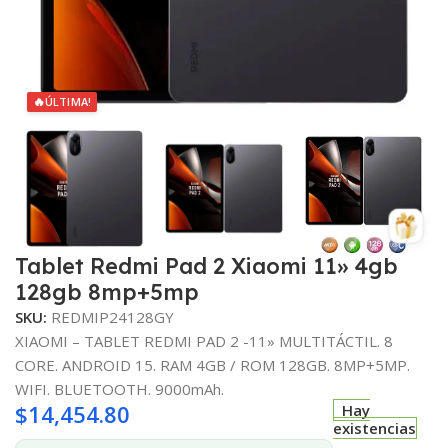
🔥
ÚLTIMA!
Tablet Redmi Pad 2 Xiaomi 11» 4gb
128gb 8mp+5mp
SKU:
REDMIP24128GY
XIAOMI – TABLET REDMI PAD 2 -11» MULTITÁCTIL. 8
CORE. ANDROID 15. RAM 4GB / ROM 128GB. 8MP+5MP.
WIFI. BLUETOOTH. 9000mAh.
$
14,454.80
Hay
existencias