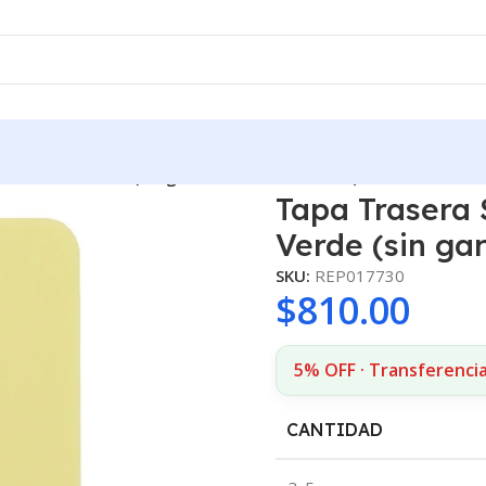
 c/Lens Verde (sin garantía sin devolución)
Tapa Trasera
Verde (sin gar
SKU:
REP017730
$
810.00
5% OFF · Transferenci
CANTIDAD