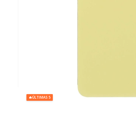
🔥
ÚLTIMAS 5