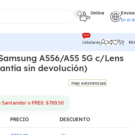
Online
Envios
En el di
HOT
$
0.
Celulares
 Samsung A556/A55 5G c/Lens
antía sin devolución)
Hay existencias
a Santander o PREX: $769.50
PRECIO
DESCUENTO