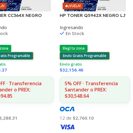
LA!
🔥
¡VUELA!
NER CC364X NEGRO
HP TONER Q5942X NEGRO LJ
4015/4515 24.000
4240/4250/4350 20.000
ndo
Ingresando
S
COPIAS (D)
tock
En Stock
 zona
Elegí tu zona
ratis Programable
Envío Gratis Programable
atis
Envío gratis
0.37
$
32,156.46
FF · Transferencia
5% OFF · Transferencia
ander o PREX:
Santander o PREX:
394.85
$30,548.64
3,288.31
12 de
$2,760.10