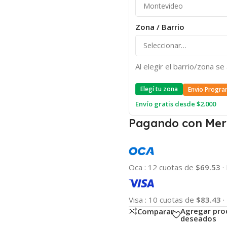
Zona / Barrio
Al elegir el barrio/zona s
Elegí tu zona
Envio Progra
Envío gratis desde $2.000
Pagando con Mer
Oca
:
12 cuotas de
$69.53
·
Visa
:
10 cuotas de
$83.43
·
Agregar pro
Comparar
deseados