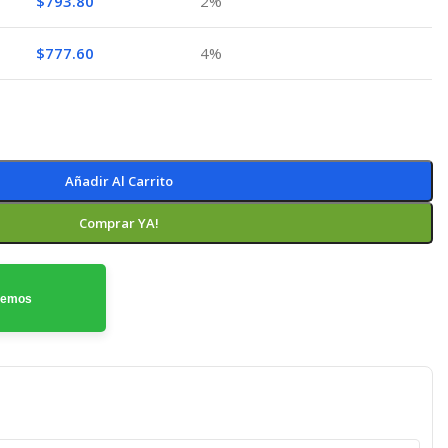
$
793.80
2%
$
777.60
4%
Añadir Al Carrito
Comprar YA!
odemos