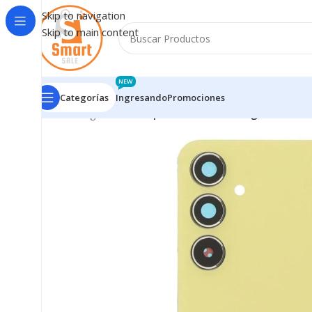
Skip to navigation
Skip to main content
NEW
Categorías
Ingresando
Promociones
Inicio
/
Ingresando
/
Tapa Trasera Samsung A556/A55 5G