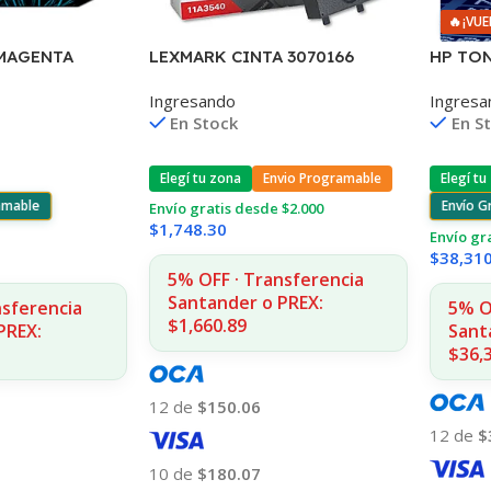
🔥
¡VUE
 MAGENTA
LEXMARK CINTA 3070166
HP TO
0/2300/795/790
2380/2390/2480/2580 4.000
P4010/
Ingresando
Ingresa
CPS 11A3540
COPIA
En Stock
En S
Elegí tu zona
Envio Programable
Elegí tu
ramable
Envío G
Envío gratis desde $2.000
$
1,748.30
Envío gr
$
38,31
5% OFF · Transferencia
Santander o PREX:
nsferencia
5% O
$1,660.89
PREX:
Sant
$36,
12 de
$150.06
12 de
$
10 de
$180.07