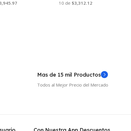
3,945.97
10 de
$3,312.12
 Al Carrito
Añadir Al Carrito
Mas de 15 mil Productos
Todos al Mejor Precio del Mercado
suario
Con Nuestra App Descuentos