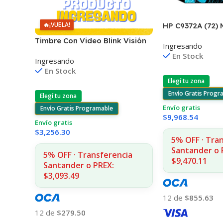
🔥
¡VUELA!
HP C9372A (72)
T610/1100/130
Timbre Con Video Blink Visión
Ingresando
130ML UK
Nocturna Wifi 1080p
En Stock
Ingresando
En Stock
Elegí tu zona
Envío Gratis Prog
Elegí tu zona
Envío gratis
Envío Gratis Programable
$
9,968.54
Envío gratis
$
3,256.30
5% OFF · Tra
Santander o 
5% OFF · Transferencia
$9,470.11
Santander o PREX:
$3,093.49
12 de
$855.63
12 de
$279.50