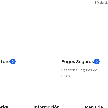
10 de
$
Añadir Al Carrito
Añadir
Store
Pagos Seguros
Pasarelas Seguras de
Y
Pago
os
rías
Información
Menu de U