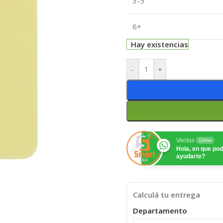
3-5
6+
Hay existencias
-
+
Ventas
Online
Hola, en que p
ayudarte?
Calculá tu entrega
Departamento