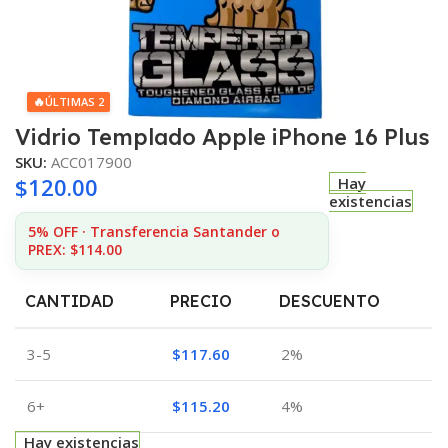
🔥
ÚLTIMAS 2
Vidrio Templado Apple iPhone 16 Plus
SKU:
ACC017900
$
120.00
Hay
existencias
5% OFF · Transferencia Santander o
PREX: $114.00
CANTIDAD
PRECIO
DESCUENTO
3-5
$
117.60
2%
6+
$
115.20
4%
Hay existencias