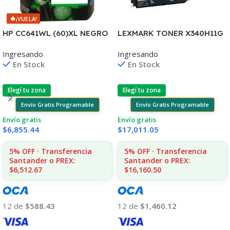
🔥
¡VUELA!
HP CC641WL (60)XL NEGRO
LEXMARK TONER X340H11G
D2530/60
NEGRO X342 6.000 COPIAS
Ingresando
Ingresando
F4580/F4280/F4480/D110
CP
En Stock
En Stock
Elegí tu zona
Elegí tu zona
Envío Gratis Programable
Envío Gratis Programable
Envío gratis
Envío gratis
$
6,855.44
$
17,011.05
5% OFF · Transferencia
5% OFF · Transferencia
Santander o PREX:
Santander o PREX:
$6,512.67
$16,160.50
12 de
$588.43
12 de
$1,460.12