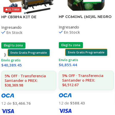
🔥
ÚLTIMA!
HP CC641WL (60)XL NEGRO
HP CB389A KIT DE
D2530/60
MANTENIMIENTO
Ingresando
Ingresando
F4580/F4280/F4480/D110
P4014/4015/4515 225.000
En Stock
En Stock
CPS
Elegí tu zona
Elegí tu zona
Envío Gratis Programable
Envío Gratis Programable
Envío gratis
Envío gratis
$
6,855.44
$
40,389.45
5% OFF · Transferencia
5% OFF · Transferencia
Santander o PREX:
Santander o PREX:
$6,512.67
$38,369.98
12 de
$588.43
12 de
$3,466.76