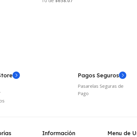
10 de
$658.07
Añadir
Añadir Al Carrito
Store
Pagos Seguros
Pasarelas Seguras de
Y
Pago
os
rías
Información
Menu de U