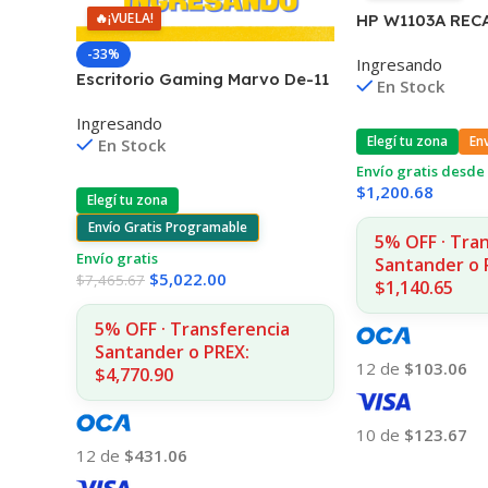
🔥
¡VUELA!
HP W1103A REC
103A NEVERST
-33%
Ingresando
1000/1001/1020
Escritorio Gaming Marvo De-11
En Stock
Rgb Con Control Remoto
Ingresando
Elegí tu zona
En
En Stock
Envío gratis desde 
$
1,200.68
Elegí tu zona
Envío Gratis Programable
5% OFF · Tra
Envío gratis
Santander o 
$
5,022.00
$
7,465.67
$1,140.65
5% OFF · Transferencia
Santander o PREX:
12 de
$103.06
$4,770.90
10 de
$123.67
12 de
$431.06
Añadir Al Carrito