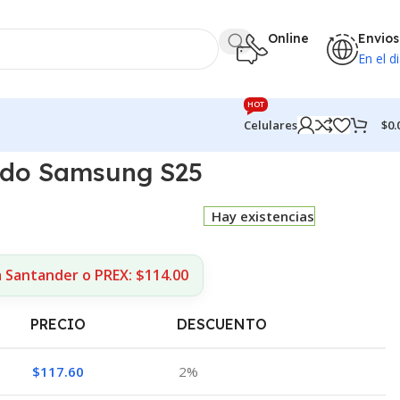
Online
Envios
En el di
HOT
$
0.
Celulares
ado Samsung S25
Hay existencias
a Santander o PREX: $114.00
PRECIO
DESCUENTO
$
117.60
2%