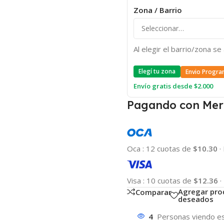
Zona / Barrio
Al elegir el barrio/zona s
Elegí tu zona
Envio Progra
Envío gratis desde $2.000
Pagando con Mer
Oca
:
12 cuotas de
$10.30
·
Visa
:
10 cuotas de
$12.36
·
Agregar pro
Comparar
deseados
4
Personas viendo es