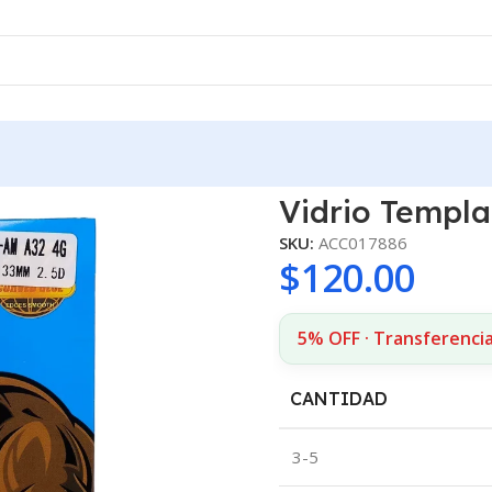
Vidrio Templ
SKU:
ACC017886
$
120.00
5% OFF · Transferenci
CANTIDAD
3-5