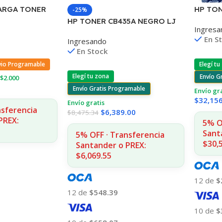
ARGA TONER
HP TON
-25%
OP
4240/4
HP TONER CB435A NEGRO LJ
Ingresa
/1200 (B)
COPIAS
P1005/P1006 1.500 COPIAS
En S
Ingresando
En Stock
vio Programable
Elegí tu
Elegí tu zona
Envío G
$2.000
Envío Gratis Programable
Envío gr
$
32,15
Envío gratis
nsferencia
$
6,389.00
$
8,475.34
PREX:
5% O
Sant
5% OFF · Transferencia
$30,
Santander o PREX:
$6,069.55
12 de
$
12 de
$548.39
10 de
$