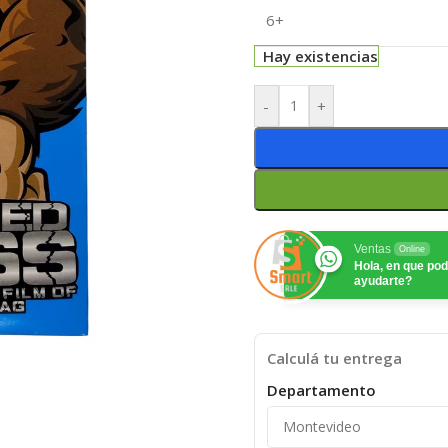
6+
Hay existencias
-
+
Ventas
Online
Hola, en que p
ayudarte?
Calculá tu entrega
Departamento