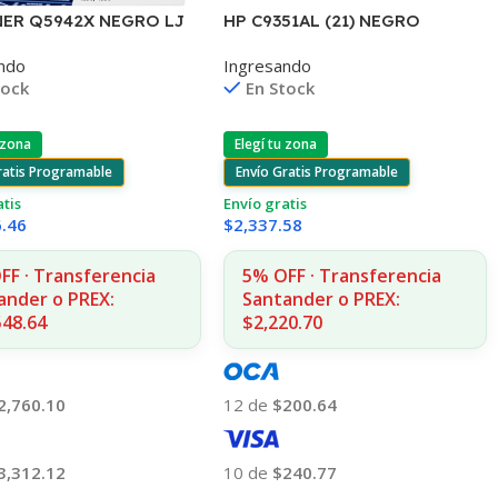
HP C9351AL (21) NEGRO
ER Q5942X NEGRO LJ
D2330/J3680/3920/40/4140/43
250/4350 20.000
Ingresando
ndo
55 7ML (D)
 (D)
En Stock
tock
Elegí tu zona
 zona
Envío Gratis Programable
ratis Programable
Envío gratis
atis
$
2,337.58
6.46
5% OFF · Transferencia
FF · Transferencia
Santander o PREX:
ander o PREX:
$2,220.70
548.64
12 de
$200.64
2,760.10
10 de
$240.77
3,312.12