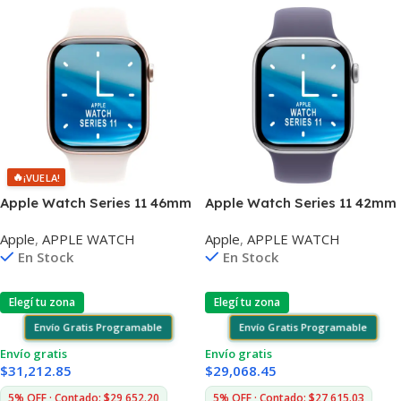
🔥
¡VUELA!
Apple Watch Series 11 46mm
Apple Watch Series 11 42mm
M/L 5atm 64gb Wifi
S/M 5atm 64gb Wifi
Apple
,
APPLE WATCH
Apple
,
APPLE WATCH
Bluetooth Gps
Bluetooth Gps
En Stock
En Stock
Elegí tu zona
Elegí tu zona
Envío Gratis Programable
Envío Gratis Programable
Envío gratis
Envío gratis
$
31,212.85
$
29,068.45
5% OFF · Contado: $29,652.20
5% OFF · Contado: $27,615.03