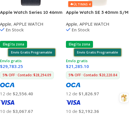
🔥
ÚLTIMAS 4
Apple Watch Series 10 46mm
Apple Watch SE 3 40mm S/M
5atm 64gb Wifi Bluetooth
5atm Wifi Bluetooth Gps
Apple
,
APPLE WATCH
Apple
,
APPLE WATCH
Gps
En Stock
En Stock
Elegí tu zona
Elegí tu zona
Envío Gratis Programable
Envío Gratis Programable
Envío gratis
Envío gratis
$
29,783.25
$
21,285.10
5% OFF · Contado: $28,294.09
5% OFF · Contado: $20,220.84
12 de
$2,556.40
12 de
$1,826.97
10 de
$3,067.67
10 de
$2,192.36
Añadir Al Carrito
Añadir Al Carrito