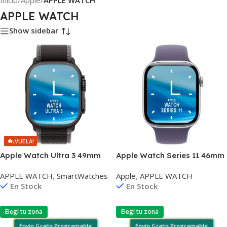
Inicio
/
Apple
/
APPLE WATCH
APPLE WATCH
Show sidebar
🔥
¡VUELA!
Apple Watch Ultra 3 49mm
Apple Watch Series 11 46mm
M/L 4G 10atm 64gb Wifi
S/M 5atm 64gb Wifi
APPLE WATCH
,
SmartWatches
Apple
,
APPLE WATCH
Bluetooth Gps
Bluetooth Gps
En Stock
En Stock
Elegí tu zona
Elegí tu zona
Envío Gratis Programable
Envío Gratis Programable