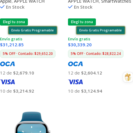
Apple
,
APPLE WATCH
APPLE WATCH
,
SmartWatches
Bluetooth Gps
Gps
En Stock
En Stock
Elegí tu zona
Elegí tu zona
Envío Gratis Programable
Envío Gratis Programable
Envío gratis
Envío gratis
$
31,212.85
$
30,339.20
5% OFF · Contado: $29,652.20
5% OFF · Contado: $28,822.24
12 de
$2,679.10
12 de
$2,604.12
10 de
$3,214.92
10 de
$3,124.94
Añadir Al Carrito
Añadir Al Carrito