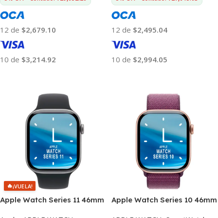
12 de
$2,679.10
12 de
$2,495.04
10 de
$3,214.92
10 de
$2,994.05
Añadir Al Carrito
Añadir Al Carrito
🔥
¡VUELA!
Apple Watch Series 11 46mm
Apple Watch Series 10 46mm
M/L 5atm 64gb Wifi
5atm 64gb Wifi Bluetooth