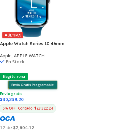
🔥
ÚLTIMA!
Apple Watch Series 10 46mm
M/L 5atm 64gb Wifi
Apple
,
APPLE WATCH
Bluetooth Gps
En Stock
Elegí tu zona
Envío Gratis Programable
Envío gratis
$
30,339.20
5% OFF · Contado: $28,822.24
12 de
$2,604.12