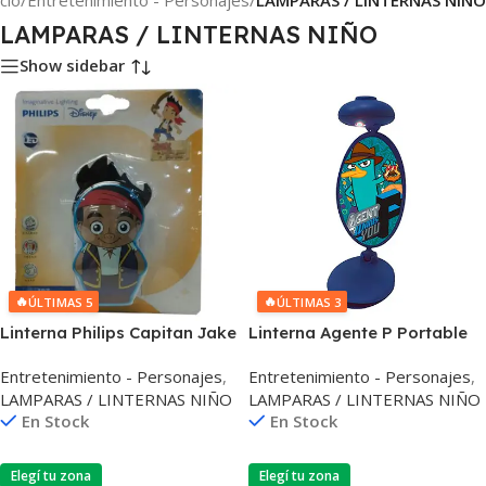
icio
/
Entretenimiento - Personajes
/
LAMPARAS / LINTERNAS NIÑO
LAMPARAS / LINTERNAS NIÑO
Show sidebar
🔥
🔥
ÚLTIMAS 5
ÚLTIMAS 3
Linterna Philips Capitan Jake
Linterna Agente P Portable
Portable Y Segura Para
Led Potente 3V
Entretenimiento - Personajes
,
Entretenimiento - Personajes
,
Niños
LAMPARAS / LINTERNAS NIÑO
LAMPARAS / LINTERNAS NIÑO
En Stock
En Stock
Elegí tu zona
Elegí tu zona