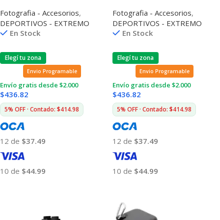
Acsst-002 Para Hero
Acsst-001 Para Hero
Fotografia - Accesorios
,
Fotografia - Accesorios
,
7/6/5/2018
7/6/5/2018
DEPORTIVOS - EXTREMO
DEPORTIVOS - EXTREMO
En Stock
En Stock
Elegí tu zona
Elegí tu zona
Envio Programable
Envio Programable
Envío gratis desde $2.000
Envío gratis desde $2.000
$
436.82
$
436.82
5% OFF · Contado: $414.98
5% OFF · Contado: $414.98
12 de
$37.49
12 de
$37.49
10 de
$44.99
10 de
$44.99
Añadir Al Carrito
Añadir Al Carrito