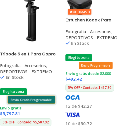
🔥
ÚLTIMAS 3
Estuchen Kodak Para
Cámaras Extremas
Fotografia - Accesorios
,
DEPORTIVOS - EXTREMO
En Stock
Trípode 3 en 1 Para Gopro
Elegí tu zona
Aktac-001
Fotografia - Accesorios
,
Envio Programable
DEPORTIVOS - EXTREMO
Envío gratis desde $2.000
En Stock
$
492.42
5% OFF · Contado: $467.80
Elegí tu zona
Envío Gratis Programable
12 de
$42.27
Envío gratis
$
5,797.81
5% OFF · Contado: $5,507.92
10 de
$50.72