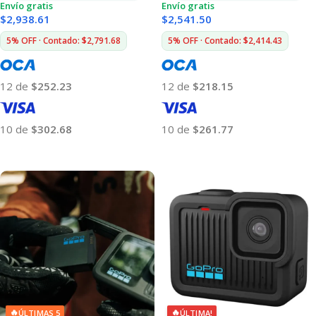
Envío gratis
Envío gratis
$
2,938.61
$
2,541.50
5% OFF · Contado: $2,791.68
5% OFF · Contado: $2,414.43
12 de
$252.23
12 de
$218.15
10 de
$302.68
10 de
$261.77
Añadir Al Carrito
Añadir Al Carrito
🔥
🔥
ÚLTIMAS 5
ÚLTIMA!