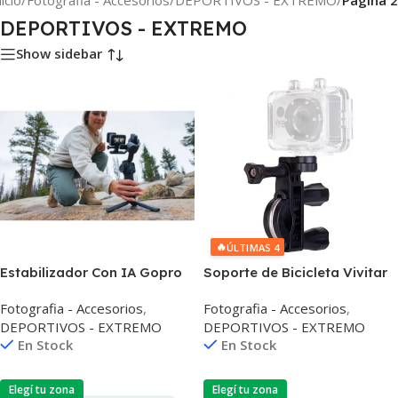
nicio
/
Fotografia - Accesorios
/
DEPORTIVOS - EXTREMO
/
Página 2
DEPORTIVOS - EXTREMO
Show sidebar
🔥
ÚLTIMAS 4
Estabilizador Con IA Gopro
Soporte de Bicicleta Vivitar
Fluid Pro Ai 3 Ejes 360°
Para Cámara de Acción
Fotografia - Accesorios
,
Fotografia - Accesorios
,
DEPORTIVOS - EXTREMO
DEPORTIVOS - EXTREMO
En Stock
En Stock
Elegí tu zona
Elegí tu zona