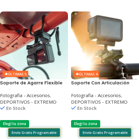
Añadir Al Carrito
Añadir Al Carrito
🔥
🔥
ÚLTIMAS 5
ÚLTIMAS 4
Soporte de Agarre Flexible
Soporte Con Articulación
GoPro Base Giratoria 360°
Esférica y Cierre Magnético
Fotografia - Accesorios
,
Fotografia - Accesorios
,
Agrtm-002
GoPro Aemag-002
DEPORTIVOS - EXTREMO
DEPORTIVOS - EXTREMO
En Stock
En Stock
Elegí tu zona
Elegí tu zona
Envío Gratis Programable
Envío Gratis Programable