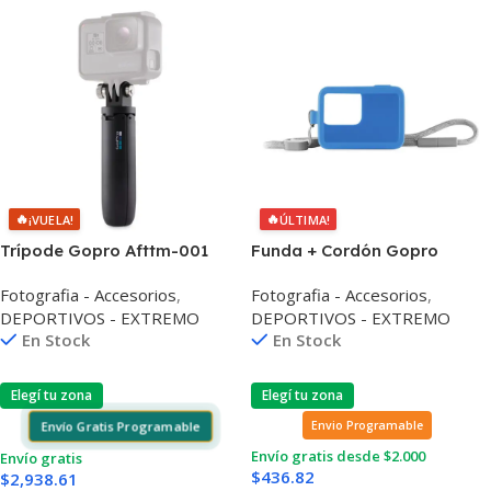
🔥
🔥
¡VUELA!
ÚLTIMA!
Trípode Gopro Afttm-001
Funda + Cordón Gopro
Extensión 22,7cm
Acsst-003 Para Hero
Fotografia - Accesorios
,
Fotografia - Accesorios
,
7/6/5/2018
DEPORTIVOS - EXTREMO
DEPORTIVOS - EXTREMO
En Stock
En Stock
Elegí tu zona
Elegí tu zona
Envío Gratis Programable
Envio Programable
Envío gratis desde $2.000
Envío gratis
$
436.82
$
2,938.61