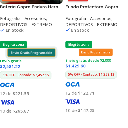
Batería Gopro Enduro Hero
Funda Protectora Gopro
13 Black Li-ion 1900mah
AFFRC-002 Para Hero
Fotografia - Accesorios
,
Fotografia - Accesorios
,
DEPORTIVOS - EXTREMO
DEPORTIVOS - EXTREMO
En Stock
En Stock
Elegí tu zona
Elegí tu zona
Envío Gratis Programable
Envio Programable
Envío gratis desde $2.000
Envío gratis
$
1,429.60
$
2,581.22
5% OFF · Contado: $1,358.12
5% OFF · Contado: $2,452.15
12 de
$122.71
12 de
$221.55
10 de
$147.25
10 de
$265.87
Añadir Al Carrito
Añadir Al Carrito