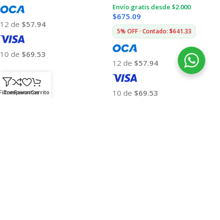
Envío gratis desde $2.000
$
675.09
12 de
$57.94
5% OFF · Contado: $641.33
10 de
$69.53
12 de
$57.94
Añadir Al Carrito
10 de
$69.53
Filtros
Comparar
Favoritos
Carrito
Añadir Al Carrito
Smart Sale
Online Store
Especialista en Ventas de E-
Envíos Rápidos Y Económicos
commerce
Pagos Seguros
Mas de 15 mil
Productos