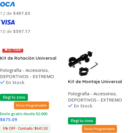
Añadir Al Carrito
12 de
$497.65
10 de
$597.17
Añadir Al Carrito
🔥
ÚLTIMA!
Kit de Rotación Universal
Para Cámara Extrema
Fotografia - Accesorios
,
DEPORTIVOS - EXTREMO
Kit de Montaje Universal
En Stock
Para Cámaras Extremas
Fotografia - Accesorios
,
Elegí tu zona
DEPORTIVOS - EXTREMO
En Stock
Envio Programable
Envío gratis desde $2.000
$
675.09
Elegí tu zona
5% OFF · Contado: $641.33
Envio Programable