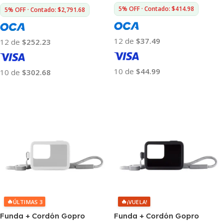
5% OFF · Contado: $414.98
5% OFF · Contado: $2,791.68
12 de
$37.49
12 de
$252.23
10 de
$44.99
10 de
$302.68
Añadir Al Carrito
Añadir Al Carrito
🔥
🔥
ÚLTIMAS 3
¡VUELA!
Funda + Cordón Gopro
Funda + Cordón Gopro