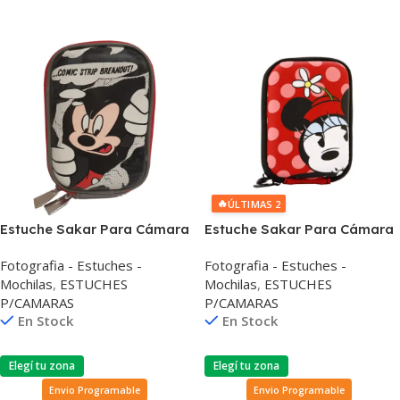
🔥
ÚLTIMAS 2
Estuche Sakar Para Cámara
Estuche Sakar Para Cámara
Digital Mickey
Digital Mickey
Fotografia - Estuches -
Fotografia - Estuches -
Mochilas
,
ESTUCHES
Mochilas
,
ESTUCHES
P/CAMARAS
P/CAMARAS
En Stock
En Stock
Elegí tu zona
Elegí tu zona
Envio Programable
Envio Programable