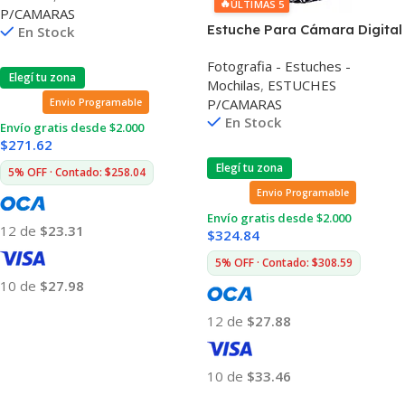
🔥
ÚLTIMAS 5
P/CAMARAS
Estuche Para Cámara Digital
En Stock
Vivitar Ptc-4 Diseño
Fotografia - Estuches -
Exclusivo
Elegí tu zona
Mochilas
,
ESTUCHES
P/CAMARAS
Envio Programable
En Stock
Envío gratis desde $2.000
$
271.62
Elegí tu zona
5% OFF · Contado: $258.04
Envio Programable
Envío gratis desde $2.000
12 de
$23.31
$
324.84
5% OFF · Contado: $308.59
10 de
$27.98
Añadir Al Carrito
12 de
$27.88
10 de
$33.46
Añadir Al Carrito