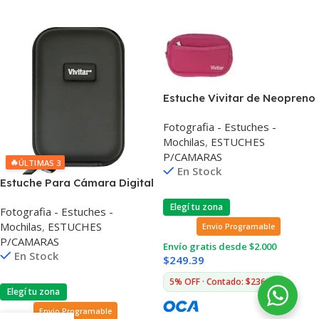
Estuche Vivitar de Neopreno
Para Cámara
Fotografia - Estuches -
Mochilas
,
ESTUCHES
P/CAMARAS
🔥
ÚLTIMAS 3
En Stock
Estuche Para Cámara Digital
Vivitar Hsc-105 Rígido
Elegí tu zona
Fotografia - Estuches -
Mochilas
,
ESTUCHES
Envio Programable
P/CAMARAS
Envío gratis desde $2.000
En Stock
$
249.39
5% OFF · Contado: $236.92
Elegí tu zona
Envio Programable