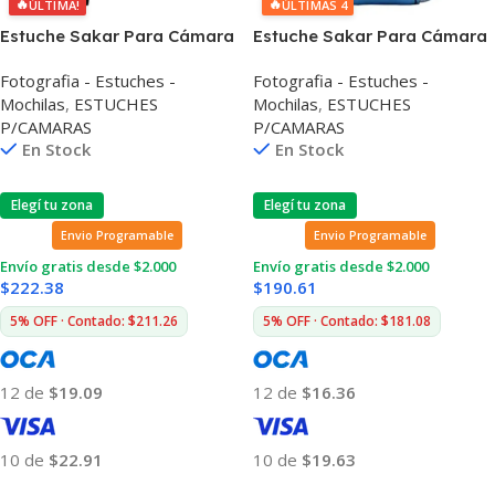
🔥
🔥
ÚLTIMA!
ÚLTIMAS 4
Estuche Sakar Para Cámara
Estuche Sakar Para Cámara
Digital Mickey
Digital Cinderella
Fotografia - Estuches -
Fotografia - Estuches -
Mochilas
,
ESTUCHES
Mochilas
,
ESTUCHES
P/CAMARAS
P/CAMARAS
En Stock
En Stock
Elegí tu zona
Elegí tu zona
Envio Programable
Envio Programable
Envío gratis desde $2.000
Envío gratis desde $2.000
$
222.38
$
190.61
5% OFF · Contado: $211.26
5% OFF · Contado: $181.08
12 de
$19.09
12 de
$16.36
10 de
$22.91
10 de
$19.63
Añadir Al Carrito
Añadir Al Carrito