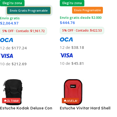
Elegí tu zona
Elegí tu zona
Envío Gratis Programable
Envio Programable
Envío gratis desde $2.000
Envío gratis
$
444.76
$
2,064.97
5% OFF · Contado: $422.53
5% OFF · Contado: $1,961.72
12 de
$38.18
12 de
$177.24
10 de
$45.81
10 de
$212.69
Añadir Al Carrito
Añadir Al Carrito
🔥
🔥
ÚLTIMA!
¡VUELA!
Estuche Kodak Deluxe Con
Estuche Vivitar Hard Shell
Correa
Con Correa Desmontable