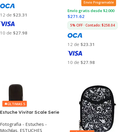
Envio Programable
Envío gratis desde $2.000
12 de
$23.31
$
271.62
5% OFF · Contado: $258.04
10 de
$27.98
Añadir Al Carrito
12 de
$23.31
10 de
$27.98
Añadir Al Carrito
🔥
ÚLTIMAS 5
Estuche Vivitar Scale Serie
Case Para Cámara
Fotografia - Estuches -
Mochilas
,
ESTUCHES