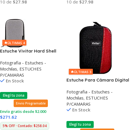
10 de
$27.98
10 de
$27.98
Añadir Al Carrito
Añadir Al Carrito
🔥
ÚLTIMAS 4
Estuche Vivitar Hard Shell
Con Correa Desmontable
Fotografia - Estuches -
Mochilas
,
ESTUCHES
🔥
ÚLTIMAS 3
P/CAMARAS
Estuche Para Cámara Digital
En Stock
Vivitar Sec-2 Rígido
Fotografia - Estuches -
Elegí tu zona
Mochilas
,
ESTUCHES
P/CAMARAS
Envio Programable
En Stock
Envío gratis desde $2.000
$
271.62
Elegí tu zona
5% OFF · Contado: $258.04