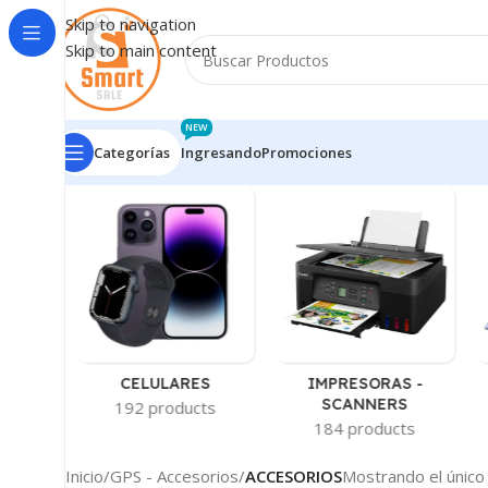
Skip to navigation
Skip to main content
NEW
Categorías
Ingresando
Promociones
-
CELULARES
IMPRESORAS -
AS
SCANNERS
192 products
ts
184 products
Inicio
/
GPS - Accesorios
/
ACCESORIOS
Mostrando el único