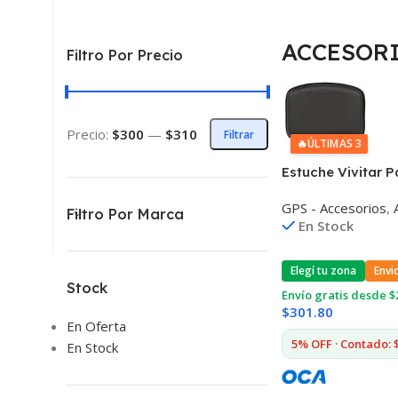
ACCESOR
Filtro Por Precio
Precio:
$300
—
$310
Filtrar
🔥
ÚLTIMAS 3
Estuche Vivitar 
Protege Golpes y
GPS - Accesorios
,
Filtro Por Marca
En Stock
Elegí tu zona
Envi
Stock
Envío gratis desde $
$
301.80
En Oferta
5% OFF · Contado: 
En Stock