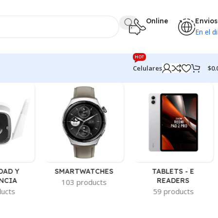
Online
Envios
En el di
HOT
$
0.
Celulares
DAD Y
SMARTWATCHES
TABLETS - E
NCIA
READERS
103 products
ducts
59 products