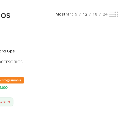
IOS
Mostrar
9
12
18
24
Para Gps
 Arañazos
ACCESORIOS
o Programable
2.000
$286.71