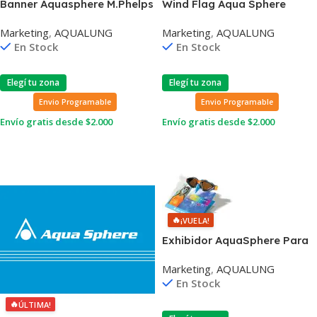
Banner Aquasphere M.Phelps
Wind Flag Aqua Sphere
Persuit con soporte
Marketing
,
AQUALUNG
Marketing
,
AQUALUNG
En Stock
En Stock
Elegí tu zona
Elegí tu zona
Envio Programable
Envio Programable
Envío gratis desde $2.000
Envío gratis desde $2.000
Leer Más
Leer Más
🔥
¡VUELA!
Exhibidor AquaSphere Para
Lentes
Marketing
,
AQUALUNG
En Stock
🔥
ÚLTIMA!