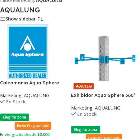
Inicio
/
Marketing
/
AQUALUNG
AQUALUNG
Show sidebar
Calcomanía Aqua Sphere
🔥
¡VUELA!
Distribuidor Autorizado
Marketing
,
AQUALUNG
Exhibidor Aqua Sphere 360º
En Stock
Para trajes de Baño
Marketing
,
AQUALUNG
En Stock
Elegí tu zona
Envio Programable
Elegí tu zona
Envío gratis desde $2.000
Envio Programable