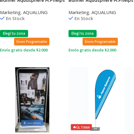
Banner Aquasphere M.Phelps
Banner Aquasphere M.Phelps
Racer/Kayenn Con Soporte
Swim Suit con soporte
Marketing
,
AQUALUNG
Marketing
,
AQUALUNG
En Stock
En Stock
Elegí tu zona
Elegí tu zona
Envio Programable
Envio Programable
Envío gratis desde $2.000
Envío gratis desde $2.000
Leer Más
Leer Más
🔥
ÚLTIMA!