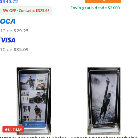
$
340.72
Envío gratis desde $2.000
5% OFF · Contado: $323.68
Leer Más
12 de
$29.25
10 de
$35.09
Añadir Al Carrito
🔥
ÚLTIMA!