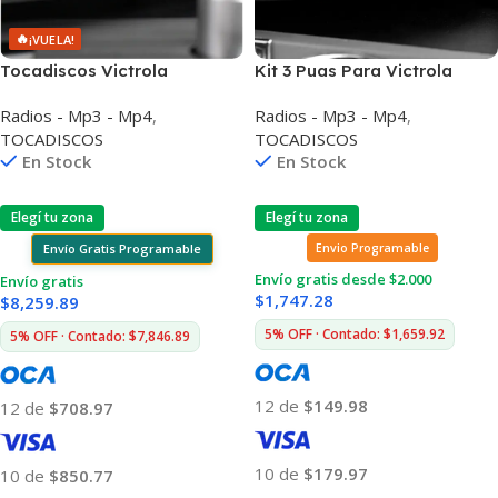
🔥
¡VUELA!
Tocadiscos Victrola
Kit 3 Puas Para Victrola
Bluetooth Dual Parlantes
Radios - Mp3 - Mp4
,
Radios - Mp3 - Mp4
,
Estéreo
TOCADISCOS
TOCADISCOS
En Stock
En Stock
Elegí tu zona
Elegí tu zona
Envío Gratis Programable
Envio Programable
Envío gratis desde $2.000
Envío gratis
$
1,747.28
$
8,259.89
5% OFF · Contado: $1,659.92
5% OFF · Contado: $7,846.89
12 de
$149.98
12 de
$708.97
10 de
$179.97
10 de
$850.77