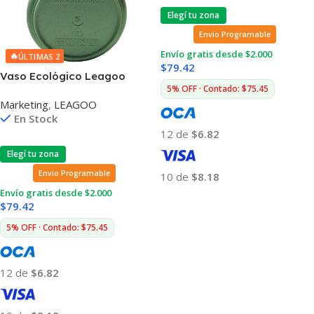
Elegí tu zona
Envio Programable
Envío gratis desde $2.000
🔥
ÚLTIMAS 2
$
79.42
Vaso Ecológico Leagoo
5% OFF · Contado: $75.45
500ml
Marketing
,
LEAGOO
En Stock
12 de
$6.82
Elegí tu zona
Envio Programable
10 de
$8.18
Envío gratis desde $2.000
Añadir Al Carrito
$
79.42
5% OFF · Contado: $75.45
12 de
$6.82