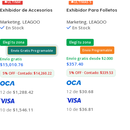
🔥
🔥
ÚLTIMA!
ÚLTIMAS 5
Exhibidor de Accesorios
Exhibidor Para Folletos
Leagoo
Marketing
,
LEAGOO
Marketing
,
LEAGOO
En Stock
En Stock
Elegí tu zona
Elegí tu zona
Envío Gratis Programable
Envio Programable
Envío gratis desde $2.000
Envío gratis
$
357.40
$
15,010.76
5% OFF · Contado: $339.53
5% OFF · Contado: $14,260.22
12 de
$30.68
12 de
$1,288.42
10 de
$36.81
10 de
$1,546.11
Añadir Al Carrito
Añadir Al Carrito