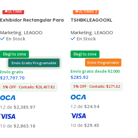
Añadir Al Carrito
Añadir Al Carrito
🔥
🔥
ÚLTIMA!
ÚLTIMAS 3
Exhibidor Rectangular Para
TSHBKLEAGOOXL
Electrónica
Marketing
,
LEAGOO
Marketing
,
LEAGOO
En Stock
En Stock
Elegí tu zona
Elegí tu zona
Envío Gratis Programable
Envio Programable
Envío gratis desde $2.000
Envío gratis
$
285.92
$
27,797.70
5% OFF · Contado: $271.62
5% OFF · Contado: $26,407.82
12 de
$24.54
12 de
$2,385.97
10 de
$29.45
10 de
$2,863.16
Añadir Al Carrito
Añadir Al Carrito