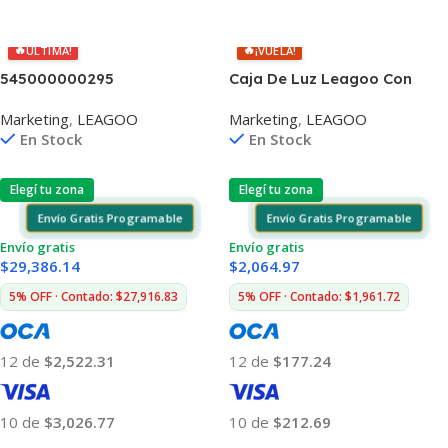
Añadir Al Carrito
Añadir Al Carrito
🔥
🔥
ÚLTIMA!
¡VUELA!
545000000295
Caja De Luz Leagoo Con
Logo
Marketing
,
LEAGOO
Marketing
,
LEAGOO
En Stock
En Stock
Elegí tu zona
Elegí tu zona
Envío Gratis Programable
Envío Gratis Programable
Envío gratis
Envío gratis
$
29,386.14
$
2,064.97
5% OFF · Contado: $27,916.83
5% OFF · Contado: $1,961.72
12 de
$2,522.31
12 de
$177.24
10 de
$3,026.77
10 de
$212.69