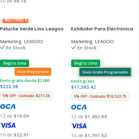
10 de
$8.18
Añadir Al Carrito
🔥
ÚLTIMAS 4
Peluche Verde Lino Leagoo
Exhibidor Para Electrónica
Giratorio Con Focos Led
Marketing
,
LEAGOO
Marketing
,
LEAGOO
En Stock
En Stock
Elegí tu zona
Elegí tu zona
Envío Gratis Programable
Envio Programable
Envío gratis desde $2.000
Envío gratis
$
222.38
$
17,393.42
5% OFF · Contado: $211.26
5% OFF · Contado: $16,523.75
12 de
$19.09
12 de
$1,492.94
10 de
$22.91
10 de
$1,791.52