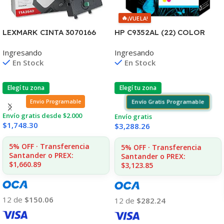
🔥
¡VUELA!
LEXMARK CINTA 3070166
HP C9352AL (22) COLOR
2380/2390/2480/2580
J3680/3920/3940/4140/435
Ingresando
Ingresando
4.000 CPS 11A3540
5 6ML (D)
En Stock
En Stock
Elegí tu zona
Elegí tu zona
Envío Gratis Programable
Envio Programable
Envío gratis desde $2.000
Envío gratis
$
1,748.30
$
3,288.26
5% OFF · Transferencia
5% OFF · Transferencia
Santander o PREX:
Santander o PREX:
$1,660.89
$3,123.85
12 de
$150.06
12 de
$282.24