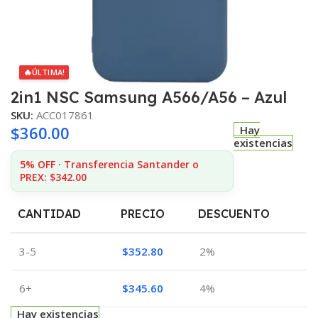
🔥
ÚLTIMA!
2in1 NSC Samsung A566/A56 – Azul
SKU:
ACC017861
$
360.00
Hay
existencias
5% OFF · Transferencia Santander o
PREX: $342.00
CANTIDAD
PRECIO
DESCUENTO
3-5
$
352.80
2%
6+
$
345.60
4%
Hay existencias