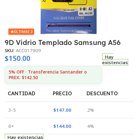
🔥
ÚLTIMAS 2
9D Vidrio Templado Samsung A56
SKU:
ACC017909
$
150.00
Hay
existencias
5% OFF · Transferencia Santander o
PREX: $142.50
CANTIDAD
PRECIO
DESCUENTO
3-5
$
147.00
2%
6+
$
144.00
4%
Hay existencias