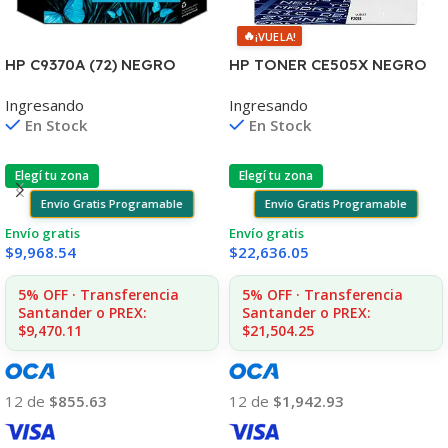
🔥
¡VUELA!
HP C9370A (72) NEGRO
HP TONER CE505X NEGRO
FOTO
LJ 2055 6.500 COPIAS CP
Ingresando
Ingresando
T610/T1100/1300/2300/795
En Stock
En Stock
130ML UK
Elegí tu zona
Elegí tu zona
Envío Gratis Programable
Envío Gratis Programable
Envío gratis
Envío gratis
$
9,968.54
$
22,636.05
5% OFF · Transferencia
5% OFF · Transferencia
Santander o PREX:
Santander o PREX:
$9,470.11
$21,504.25
12 de
$855.63
12 de
$1,942.93