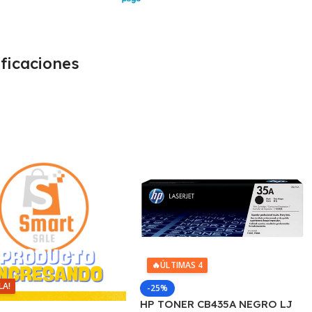
ficaciones
🔥
ÚLTIMAS 4
LA!
-25%
HP TONER CB435A NEGRO LJ