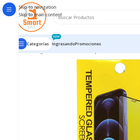
Skip to navigation
Skip to main content
NEW
Categorías
Ingresando
Promociones
Inicio
/
Ingresando
/
9D Vidrio Templado Xiaomi Redmi