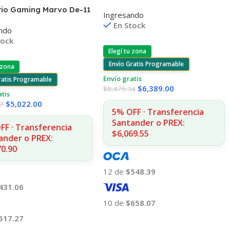
P1005/P1006 1.500 COPIAS
orio Gaming Marvo De-11
Ingresando
n Control Remoto
En Stock
ndo
tock
Elegí tu zona
Envío Gratis Programable
 zona
Envío gratis
ratis Programable
$
6,389.00
$
8,475.34
atis
$
5,022.00
67
5% OFF · Transferencia
Santander o PREX:
FF · Transferencia
$6,069.55
ander o PREX:
70.90
12 de
$548.39
431.06
10 de
$658.07
517.27
Añadir Al Carrito