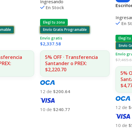
Ingresando
800/810 UK(D)
55 7ML (D)
Escrit
En Stock
Rgb Co
Ingresa
Elegí tu zona
En S
ramable
Envío Gratis Programable
Envío gratis
Elegí tu
$
2,337.58
Envío G
Envío gr
nsferencia
5% OFF · Transferencia
$
7,465.
PREX:
Santander o PREX:
$2,220.70
5% O
Sant
$4,7
12 de
$200.64
12 de
$
10 de
$240.77
Añadir Al Carrito
10 de
$