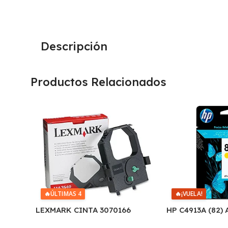
Descripción
Productos Relacionados
🔥
ÚLTIMAS 4
🔥
¡VUELA!
LEXMARK CINTA 3070166
HP C4913A (82)
2380/2390/2480/2580 4.000
DESIGNJET