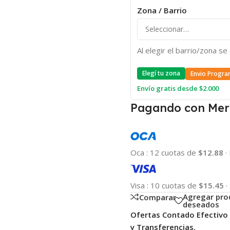
Zona / Barrio
Al elegir el barrio/zona s
Elegí tu zona
Envio Progra
Envío gratis desde $2.000
Pagando con Mer
Oca
:
12 cuotas de
$12.88
·
Visa
:
10 cuotas de
$15.45
·
Agregar pro
Comparar
deseados
Ofertas Contado Efectivo
y Transferencias.