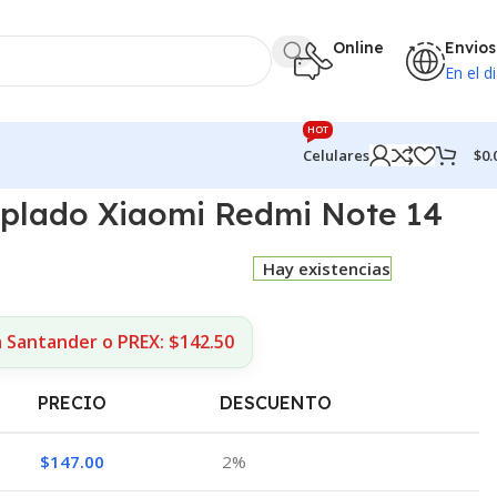
Online
Envios
En el di
HOT
$
0.
Celulares
mplado Xiaomi Redmi Note 14
Hay existencias
a Santander o PREX: $142.50
PRECIO
DESCUENTO
$
147.00
2%