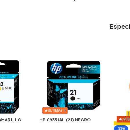
Especi
🔥
ÚLTIMAS 4
🔥
¡VUE
 AMARILLO
HP C9351AL (21) NEGRO
D2330/J3680/3920/40/4140/43
-33%