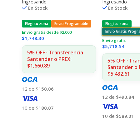
Ingresando
Ingresando
CPS 11A3540
10PS/500/510/
En Stock
En Stock
Elegí tu zona
Envio Programable
Elegí tu zona
Envío Gratis Prog
Envío gratis desde $2.000
$
1,748.30
Envío gratis
$
5,718.54
5% OFF · Transferencia
Santander o PREX:
5% OFF · Tra
$1,660.89
Santander o 
$5,432.61
12 de
$150.06
12 de
$490.84
10 de
$180.07
10 de
$589.01
Añadir Al Carrito
Añadir Al Carrito