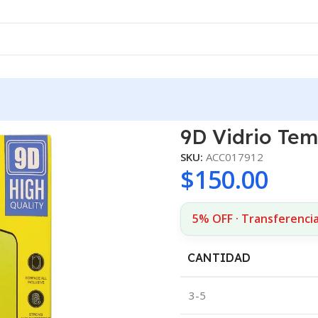
 Note 14
9D Vidrio Te
SKU:
ACC017912
$
150.00
5% OFF · Transferenci
CANTIDAD
3-5