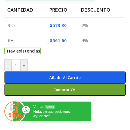
CANTIDAD
PRECIO
DESCUENTO
3-5
$
573.30
2%
6+
$
561.60
4%
Hay existencias
-
+
Añadir Al Carrito
Comprar YA!
Ventas
Online
Hola, en que podemos
ayudarte?