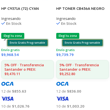
HP C9371A (72) CYAN
HP TONER CB436A NEGRO
T610/1100/1300/2300/770/
LJ P1505/1505S/1120/1522
Ingresando
Ingresando
795/790 130ML UK
2.000 COPIAS
En Stock
En Stock
Elegí tu zona
Elegí tu zona
Envío Gratis Programable
Envío Gratis Programable
Envío gratis
Envío gratis
$
9,968.54
$
9,739.79
5% OFF · Transferencia
5% OFF · Transferencia
Santander o PREX:
Santander o PREX:
$9,470.11
$9,252.80
12 de
$855.63
12 de
$836.00
10 de
$1,026.76
10 de
$1,003.20