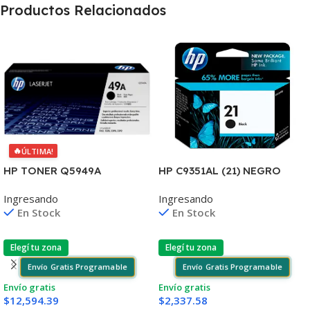
Productos Relacionados
🔥
ÚLTIMA!
HP C9351AL (21) NEGRO
HP TONER Q5949A
D2330/J3680/3920/40/4140
1160/1320/3390/3392 2.500
Ingresando
Ingresando
/4355 7ML (D)
COPIAS
En Stock
En Stock
Elegí tu zona
Elegí tu zona
Envío Gratis Programable
Envío Gratis Programable
Envío gratis
Envío gratis
$
2,337.58
$
12,594.39