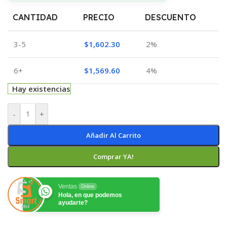
CANTIDAD
PRECIO
DESCUENTO
3-5
$
1,602.30
2%
6+
$
1,569.60
4%
Hay existencias
-
+
Añadir Al Carrito
Comprar YA!
Ventas
Online
Hola, en que podemos
ayudarte?