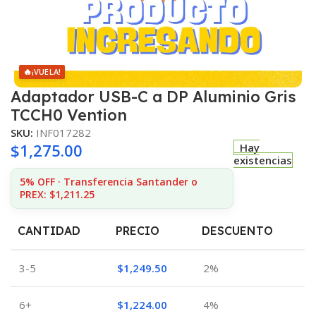
🔥
¡VUELA!
Adaptador USB-C a DP Aluminio Gris
TCCH0 Vention
SKU:
INF017282
$
1,275.00
Hay
existencias
5% OFF · Transferencia Santander o
PREX: $1,211.25
CANTIDAD
PRECIO
DESCUENTO
3-5
$
1,249.50
2%
6+
$
1,224.00
4%