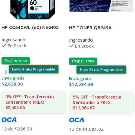
HP CC640WL (60) NEGRO
HP TONER Q5949A
D2530/60
1160/1320/3390/3392 2.500
Ingresando
Ingresando
F4580/F4280/F4480/D110
COPIAS
En Stock
En Stock
Elegí tu zona
Elegí tu zona
Envío Gratis Programable
Envío Gratis Programable
Envío gratis
Envío gratis
$
2,636.90
$
12,594.39
5% OFF · Transferencia
5% OFF · Transferencia
Santander o PREX:
Santander o PREX:
$2,505.06
$11,964.67
12 de
$226.33
12 de
$1,081.02