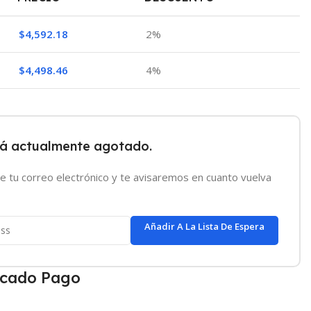
$
4,592.18
2%
$
4,498.46
4%
tá actualmente agotado.
e tu correo electrónico y te avisaremos en cuanto vuelva
Añadir A La Lista De Espera
cado Pago