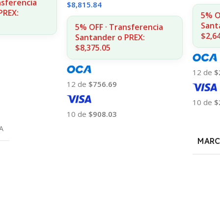
nsferencia
$
8,815.84
PREX:
5% O
Sant
5% OFF · Transferencia
$2,6
Santander o PREX:
$8,375.05
12 de
$
12 de
$756.69
10 de
$
10 de
$908.03
Añadir
A
Añadir Al Carrito
MARC