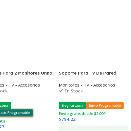
e Para 2 Monitores Unno
Soporte Para Tv De Pared
2″
Unno Tm8053bk 32»-55»
es - TV - Accesorios
Monitores - TV - Accesorios
tock
En Stock
 zona
Elegí tu zona
Envio Programable
ratis Programable
Envío gratis desde $2.000
$
794.22
atis
77