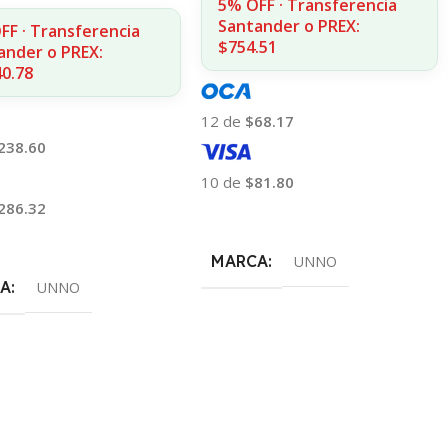
5% OFF · Transferencia
Santander o PREX:
FF · Transferencia
$754.51
ander o PREX:
40.78
12 de
$68.17
238.60
10 de
$81.80
286.32
Añadir Al Carrito
 Al Carrito
MARCA
UNNO
A
UNNO