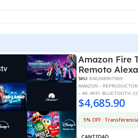
azon Fire Tv Stick 4k Max Gen2 Control Remoto Alexa
Amazon Fire T
Remoto Alex
SKU:
840268907969
AMAZON – REPRODUCTOR M
– 4K. WIFI. BLUETOOTH.
$
4,685.90
5% OFF · Transferencia
CANTIDAD