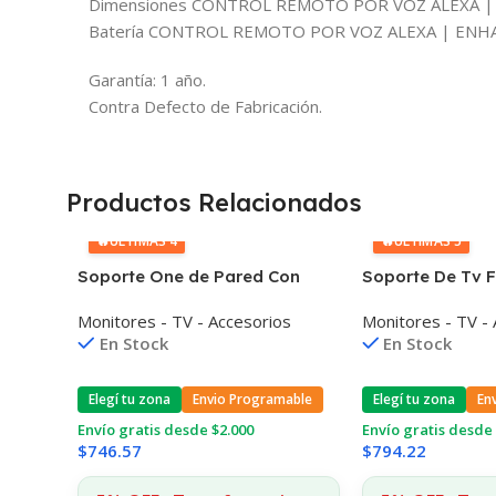
Dimensiones CONTROL REMOTO POR VOZ ALEXA | 
Batería CONTROL REMOTO POR VOZ ALEXA | ENHAN
Garantía: 1 año.
Contra Defecto de Fabricación.
Productos Relacionados
🔥
ÚLTIMAS 4
🔥
ÚLTIMAS 5
Soporte One de Pared Con
Soporte De Tv F
base Hasta 10Kg
Aiwa Awmml6f 3
Monitores - TV - Accesorios
Monitores - TV -
En Stock
En Stock
Elegí tu zona
Envio Programable
Elegí tu zona
En
Envío gratis desde $2.000
Envío gratis desde 
$
746.57
$
794.22