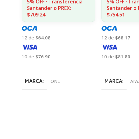
5% OFF · Transferencia
5% OFF · Tra
Santander o PREX:
Santander o 
$709.24
$754.51
12 de
$64.08
12 de
$68.17
10 de
$76.90
10 de
$81.80
Añadir Al Carrito
Añadir Al Carrito
MARCA
MARCA
ONE
AIW