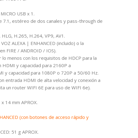
, MICRO USB x 1.
e 7.1, estéreo de dos canales y pass-through de
, HLG, H.265, H.264, VP9, AV1.
OZ ALEXA | ENHANCED (incluido) o la
r en FIRE / ANDROID / IOS).
r lo menos con los requisitos de HDCP para la
n HDMI y capacidad para 2160P a
I y capacidad para 1080P o 720P a 50/60 Hz.
 con entrada HDMI de alta velocidad y conexión a
ita un router WIFI 6E para uso de WIFI 6e).
0 x 14 mm APROX.
NCED (con botones de acceso rápido y
ED: 51 g APROX.