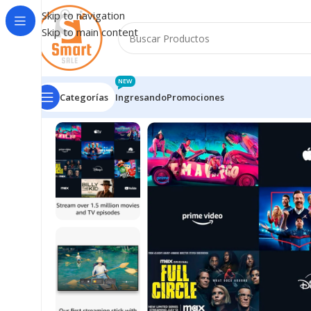
Skip to navigation
Skip to main content
NEW
Categorías
Ingresando
Promociones
Inicio
/
Monitores - TV - Accesorios
/
TV A SMART TV
/
Am