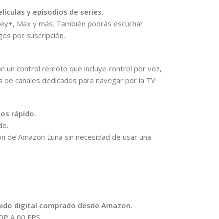
ículas y episodios de series.
isney+, Max y más. También podrás escuchar
gos por suscripción.
on un control remoto que incluye control por voz,
s de canales dedicados para navegar por la TV
cos rápido.
do.
ón de Amazon Luna sin necesidad de usar una
nido digital comprado desde Amazon.
0P A 60 FPS.