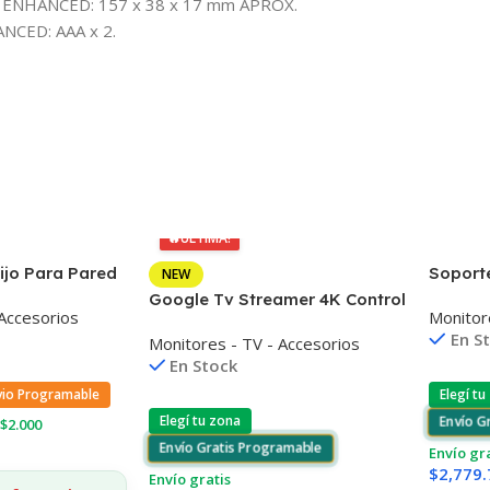
ENHANCED: 157 x 38 x 17 mm APROX.
CED: AAA x 2.
🔥
ÚLTIMA!
ijo Para Pared
Soport
NEW
7»-86»
12″ A 3
Google Tv Streamer 4K Control
 Accesorios
Monitor
Remoto
En S
Monitores - TV - Accesorios
En Stock
vio Programable
Elegí tu
Elegí tu zona
Envío G
$2.000
Envío Gratis Programable
Envío gr
$
2,779.
Envío gratis