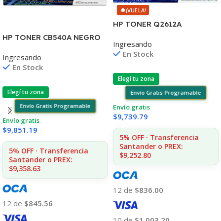
🔥
¡VUELA!
HP TONER Q2612A
1010/1012/1015/20/22
HP TONER CB540A NEGRO
Ingresando
3015/30/50 MFC1005/1319
125A 2200 COPIAS
En Stock
Ingresando
1215/1515/1510/1312
En Stock
Elegí tu zona
Elegí tu zona
Envío Gratis Programable
Envío Gratis Programable
Envío gratis
$
9,739.79
Envío gratis
$
9,851.19
5% OFF · Transferencia
Santander o PREX:
5% OFF · Transferencia
$9,252.80
Santander o PREX:
$9,358.63
12 de
$836.00
12 de
$845.56
10 de
$1,003.20