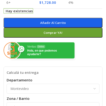
6+
$
1,728.00
4%
Hay existencias
Añadir Al Carrito
Comprar YA!
Ventas
Online
Hola, en que podemos
ayudarte?
Calculá tu entrega
Departamento
Zona / Barrio