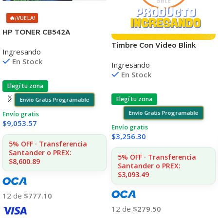
🔥
¡VUELA!
HP TONER CB542A
AMARILLO 125A 1400 COPIA
Timbre Con Video Blink
Ingresando
1215/1515/1510/1312
Visión Nocturna Wifi 1080p
En Stock
Ingresando
En Stock
Elegí tu zona
Elegí tu zona
Envío Gratis Programable
Envío Gratis Programable
Envío gratis
$
9,053.57
Envío gratis
$
3,256.30
5% OFF · Transferencia
Santander o PREX:
5% OFF · Transferencia
$8,600.89
Santander o PREX:
$3,093.49
12 de
$777.10
12 de
$279.50