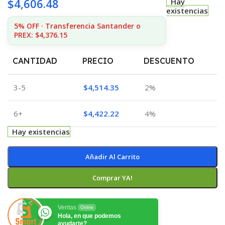
$
4,606.48
Hay
existencias
5% OFF · Transferencia Santander o
PREX: $4,376.15
CANTIDAD
PRECIO
DESCUENTO
3-5
$
4,514.35
2%
6+
$
4,422.22
4%
Hay existencias
Añadir Al Carrito
Comprar YA!
Ventas
Online
Hola, en que podemos
ayudarte?