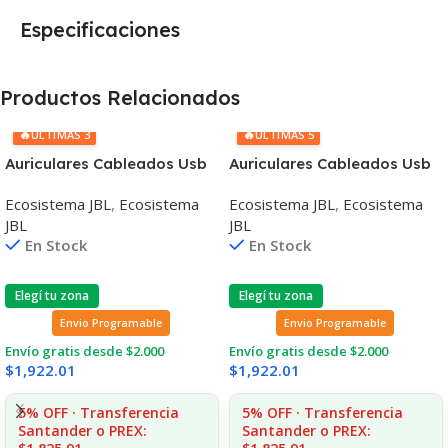
Especificaciones
Productos Relacionados
🔥
🔥
ÚLTIMAS 3
ÚLTIMAS 5
Auriculares Cableados Usb
Auriculares Cableados Usb
C Jbl Tune 520c 32mm
C Jbl Tune 520c 32mm
Ecosistema JBL
,
Ecosistema
Ecosistema JBL
,
Ecosistema
JBL
JBL
En Stock
En Stock
Elegí tu zona
Elegí tu zona
Envio Programable
Envio Programable
Envío gratis desde $2.000
Envío gratis desde $2.000
$
1,922.01
$
1,922.01
5% OFF · Transferencia
5% OFF · Transferencia
Santander o PREX:
Santander o PREX: