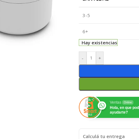
3-5
6+
Hay existencias
-
+
Ventas
Online
Hola, en que p
ayudarte?
Calculá tu entrega