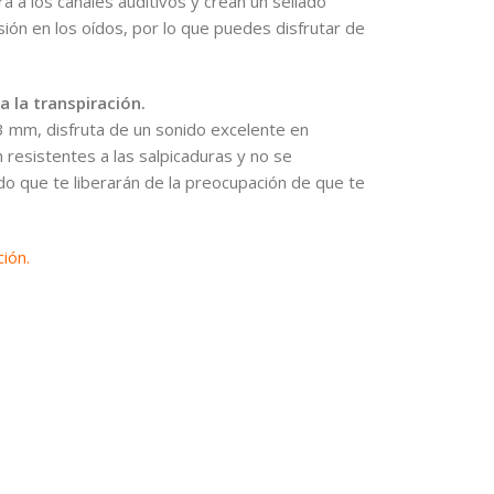
 a los canales auditivos y crean un sellado
ión en los oídos, por lo que puedes disfrutar de
a la transpiración.
3 mm, disfruta de un sonido excelente en
 resistentes a las salpicaduras y no se
odo que te liberarán de la preocupación de que te
ción.