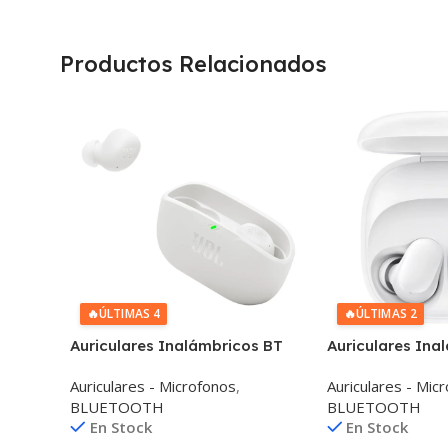
Productos Relacionados
🔥
ÚLTIMAS 4
🔥
ÚLTIMAS 2
Auriculares Inalámbricos BT
Auriculares Ina
Jbl Wave Buds 2 IP54 IPX2
Xiaomi Redmi B
Auriculares - Microfonos
,
Auriculares - Mic
Llamadas
10mm
BLUETOOTH
BLUETOOTH
En Stock
En Stock