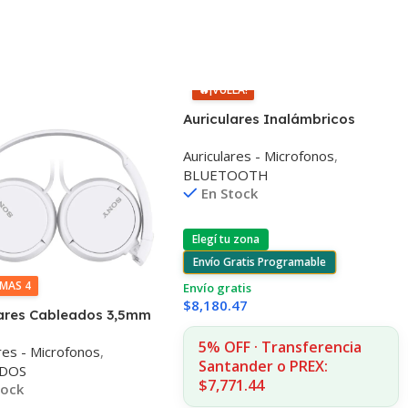
🔥
¡VUELA!
Auriculares Inalámbricos
Samsung Buds3 Fe IP54
Auriculares - Microfonos
,
Bluetooth
BLUETOOTH
En Stock
Elegí tu zona
Envío Gratis Programable
IMAS 4
Envío gratis
$
8,180.47
lares Cableados 3,5mm
dr-zx110bx 98dB 30mm
5% OFF · Transferencia
res - Microfonos
,
Santander o PREX:
ADOS
$7,771.44
tock