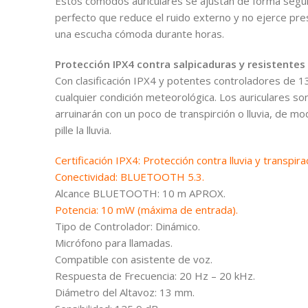
Estos cómodos auriculares se ajustan de forma segura
perfecto que reduce el ruido externo y no ejerce pres
una escucha cómoda durante horas.
Protección IPX4 contra salpicaduras y resistentes 
Con clasificación IPX4 y potentes controladores de 1
cualquier condición meteorológica. Los auriculares son
arruinarán con un poco de transpirción o lluvia, de m
pille la lluvia.
Certificación IPX4: Protección contra lluvia y transpira
Conectividad: BLUETOOTH 5.3.
Alcance BLUETOOTH: 10 m APROX.
Potencia: 10 mW (máxima de entrada).
Tipo de Controlador: Dinámico.
Micrófono para llamadas.
Compatible con asistente de voz.
Respuesta de Frecuencia: 20 Hz – 20 kHz.
Diámetro del Altavoz: 13 mm.