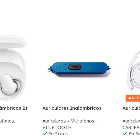
🔥
ÚLT
lámbricos Bt
Auriculares Inalámbricos
Auricu
uds 6 Play
Bluetooth Vivitar Vw-40011bt
Sony M
rofonos
,
Auriculares - Microfonos
,
Auricula
BLUETOOTH
CABLE
En Stock
En S