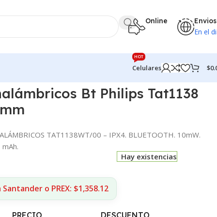
Online
Envios
En el di
HOT
$
0.
Celulares
nalámbricos Bt Philips Tat1138
3mm
INALÁMBRICOS TAT1138WT/00 – IPX4. BLUETOOTH. 10mW.
 mAh.
Hay existencias
 Santander o PREX: $1,358.12
PRECIO
DESCUENTO