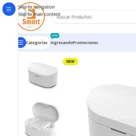
Skip to navigation
Skip to main content
NEW
Categorías
Ingresando
Promociones
Inicio
/
Auriculares - Microfonos
/
Auriculares Inalámbr
NEW