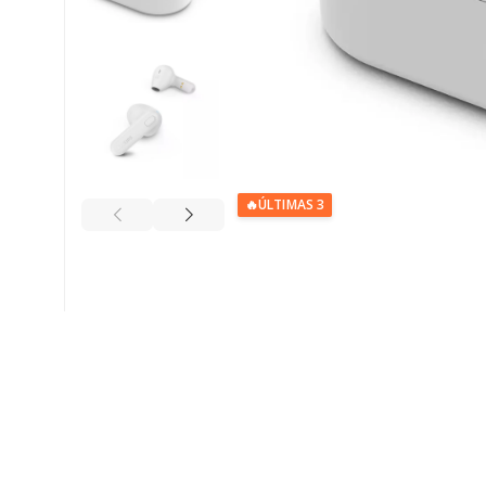
🔥
ÚLTIMAS 3