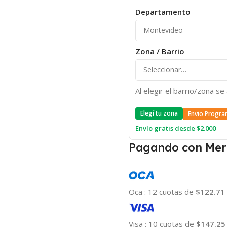
Departamento
Zona / Barrio
Al elegir el barrio/zona s
Elegí tu zona
Envio Progra
Envío gratis desde $2.000
Pagando con Mer
Oca
:
12 cuotas de
$122.71
Visa
:
10 cuotas de
$147.25