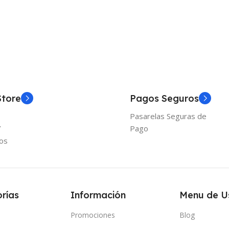
Añadir
Añadir Al Carrito
Store
Pagos Seguros
Pasarelas Seguras de
Y
Pago
os
rías
Información
Menu de U
Promociones
Blog