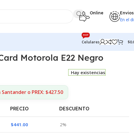
Online
Envios
En el di
HOT
$
0.
Celulares
Card Motorola E22 Negro
Hay existencias
a Santander o PREX: $427.50
PRECIO
DESCUENTO
$
441.00
2%