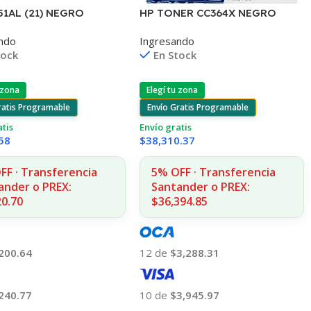
51AL (21) NEGRO
HP TONER CC364X NEGRO
J3680/3920/40/4140/43
P4010/4015/4515 24.000
ndo
Ingresando
(D)
COPIAS
tock
En Stock
 zona
Elegí tu zona
ratis Programable
Envío Gratis Programable
atis
Envío gratis
58
$
38,310.37
FF · Transferencia
5% OFF · Transferencia
ander o PREX:
Santander o PREX:
20.70
$36,394.85
200.64
12 de
$3,288.31
240.77
10 de
$3,945.97