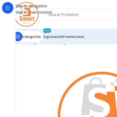
Skip to navigation
Skip to main content
NEW
Categorías
Ingresando
Promociones
Inicio
/
Ingresando
/
Bandeja SIM Card Motorola E22 N