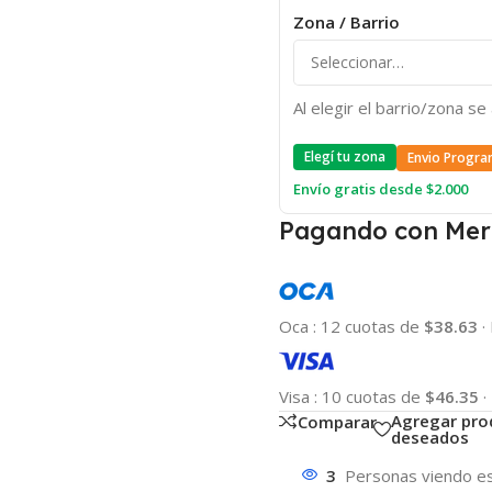
Zona / Barrio
Al elegir el barrio/zona s
Elegí tu zona
Envio Progra
Envío gratis desde $2.000
Pagando con Mer
Oca
:
12 cuotas de
$38.63
·
Visa
:
10 cuotas de
$46.35
·
Agregar pro
Comparar
deseados
3
Personas viendo es