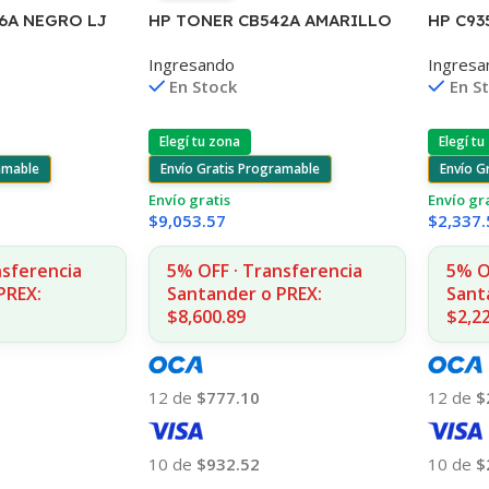
HP C93
6A NEGRO LJ
HP TONER CB542A AMARILLO
D2330/
20/1522 2.000
125A 1400 COPIA
Ingresa
Ingresando
55 7ML 
1215/1515/1510/1312
En S
En Stock
Elegí tu
Elegí tu zona
Envío G
amable
Envío Gratis Programable
Envío gr
Envío gratis
$
2,337.
$
9,053.57
5% O
nsferencia
5% OFF · Transferencia
Sant
PREX:
Santander o PREX:
$2,2
$8,600.89
12 de
$
12 de
$777.10
10 de
$
10 de
$932.52