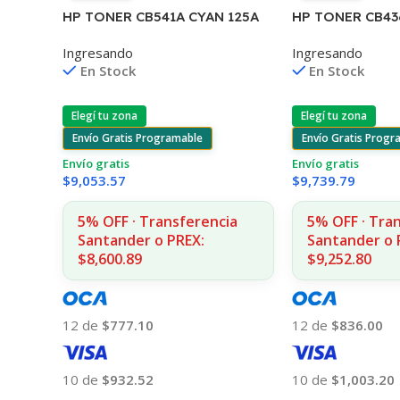
HP TONER CB541A CYAN 125A
HP TONER CB43
1400 COPIAS
P1505/1505S/11
Ingresando
Ingresando
1215/1515/1510/1312
COPIAS
En Stock
En Stock
Elegí tu zona
Elegí tu zona
Envío Gratis Programable
Envío Gratis Progr
Envío gratis
Envío gratis
$
9,053.57
$
9,739.79
5% OFF · Transferencia
5% OFF · Tra
Santander o PREX:
Santander o 
$8,600.89
$9,252.80
12 de
$777.10
12 de
$836.00
10 de
$932.52
10 de
$1,003.20