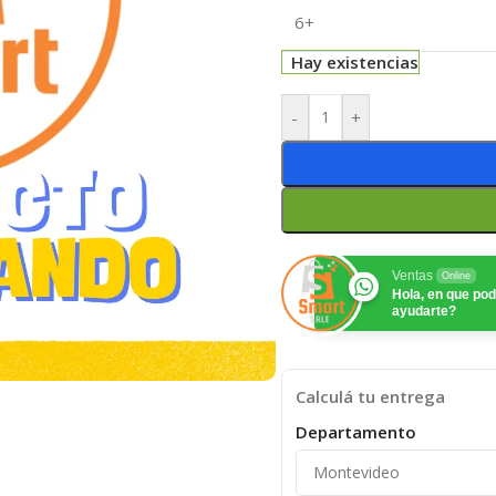
6+
Hay existencias
-
+
Ventas
Online
Hola, en que p
ayudarte?
Calculá tu entrega
Departamento