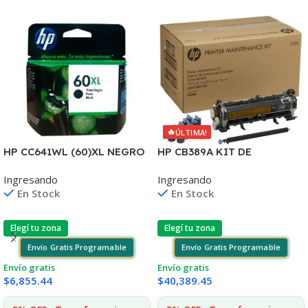
🔥
ÚLTIMA!
HP CC641WL (60)XL NEGRO
HP CB389A KIT DE
D2530/60
MANTENIMIENTO
Ingresando
Ingresando
F4580/F4280/F4480/D110
P4014/4015/4515 225.000
En Stock
En Stock
CPS
Elegí tu zona
Elegí tu zona
Envío Gratis Programable
Envío Gratis Programable
Envío gratis
Envío gratis
$
6,855.44
$
40,389.45