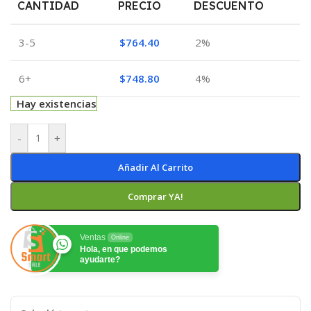
CANTIDAD
PRECIO
DESCUENTO
3-5
$
764.40
2%
6+
$
748.80
4%
Hay existencias
-
+
Añadir Al Carrito
Comprar YA!
Ventas
Online
Hola, en que podemos
ayudarte?