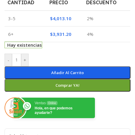
CANTIDAD
PRECIO
DESCUENTO
3-5
$
4,013.10
2%
6+
$
3,931.20
4%
Hay existencias
-
+
Añadir Al Carrito
Comprar YA!
Ventas
Online
Hola, en que podemos
ayudarte?