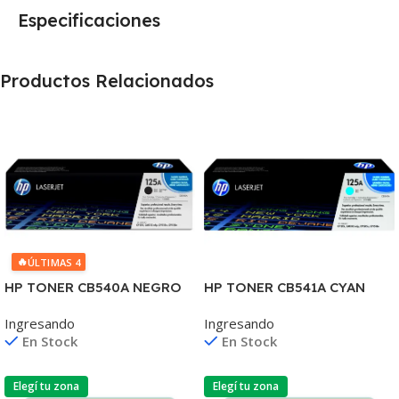
Especificaciones
Productos Relacionados
🔥
ÚLTIMAS 4
HP TONER CB540A NEGRO
HP TONER CB541A CYAN
125A 2200 COPIAS
125A 1400 COPIAS
Ingresando
Ingresando
1215/1515/1510/1312
1215/1515/1510/1312
En Stock
En Stock
Elegí tu zona
Elegí tu zona