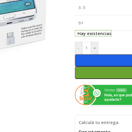
3-5
6+
Hay existencias
-
+
Ventas
Online
Hola, en que p
ayudarte?
Calculá tu entrega
Departamento