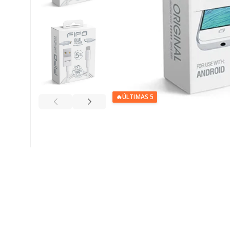
🔥
ÚLTIMAS 5