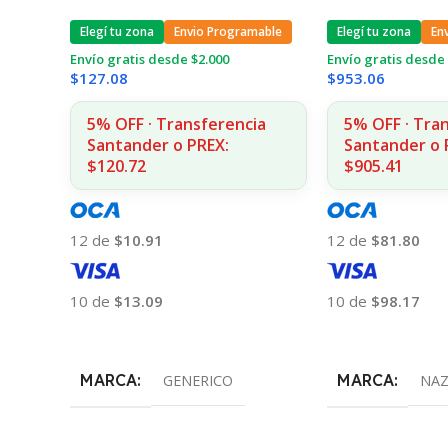
Elegí tu zona
Envio Programable
Elegí tu zona
En
Envío gratis desde $2.000
Envío gratis desde 
$
127.08
$
953.06
5% OFF · Transferencia
5% OFF · Tra
Santander o PREX:
Santander o 
$120.72
$905.41
12 de
$10.91
12 de
$81.80
10 de
$13.09
10 de
$98.17
Añadir Al Carrito
Añadir Al Carrito
MARCA
MARCA
GENERICO
NA