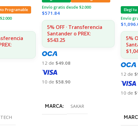
Envío gratis desde $2.000
vio Programable
Elegí tu
$
571.84
$2.000
Envío gr
$
1,096.
5% OFF · Transferencia
Santander o PREX:
nsferencia
5% O
$543.25
PREX:
Sant
$1,0
12 de
$49.08
12 de
$
10 de
$58.90
Añadir Al Carrito
10 de
$
Añadir
MARCA
SAKAR
MARC
ZTECH