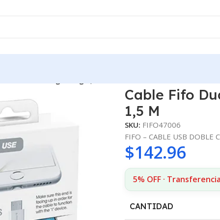
 a Micro Usb / Lightning 1,5 M
Cable Fifo Du
1,5 M
SKU:
FIFO47006
FIFO – CABLE USB DOBLE CA
$
142.96
5% OFF · Transferenci
CANTIDAD