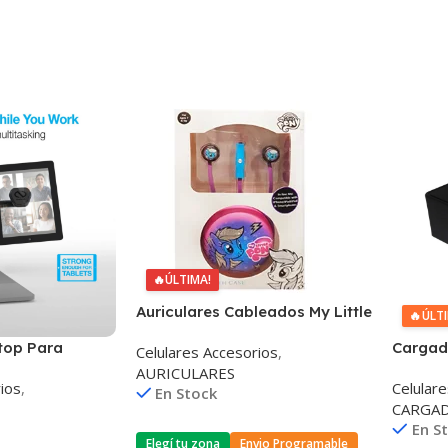
🔥
ÚLTIMA!
Auriculares Cableados My Little
🔥
ÚLT
Pony 3,5mm
top Para
Cargado
Celulares Accesorios
,
h MagBuddy
Dlp631
AURICULARES
ios
,
Celular
En Stock
CARGAD
En S
Elegí tu zona
Envio Programable