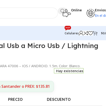
Online
Envios
En el di
HOT
$
0.
Celulares
al Usb a Micro Usb / Lightning
RA 47006 – IOS / ANDROID. 1.5m. Color: Blanco.
Hay existencias
a Santander o PREX: $135.81
PRECIO
DESCUENTO