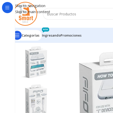
Skip to navigation
Skip to main content
NEW
Categorías
Ingresando
Promociones
Inicio
/
Celulares Accesorios
/
FIFO
/
Cable Fifo Dual Usb