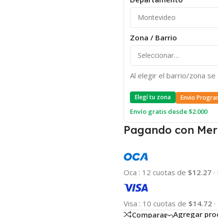
Zona / Barrio
Al elegir el barrio/zona s
Elegí tu zona
Envio Progra
Envío gratis desde $2.000
Pagando con Mer
Oca
:
12 cuotas de
$12.27
·
Visa
:
10 cuotas de
$14.72
·
Agregar pro
Comparar