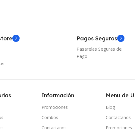
Store
Pagos Seguros
Pasarelas Seguras de
Y
Pago
os
rías
Información
Menu de U
Promociones
Blog
ks
Combos
Contactanos
as
Contactanos
Promociones