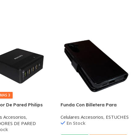
IMAS 3
r De Pared Philips
Funda Con Billetera Para
9c/97 60W
Celular Simil Cuero
es Accesorios
,
Celulares Accesorios
,
ESTUCHES
En Stock
ORES DE PARED
tock