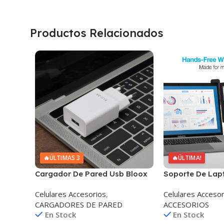
Productos Relacionados
🔥
ÚLTIMAS 3
🔥
ÚLTIMA!
Cargador De Pared Usb Bloox
Soporte De Lap
Charge 1 10W
Celular Naztec
Celulares Accesorios
,
Celulares Accesor
Elite 360°
CARGADORES DE PARED
ACCESORIOS
En Stock
En Stock