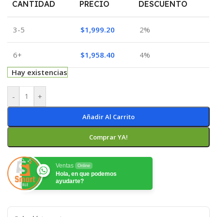
CANTIDAD
PRECIO
DESCUENTO
3-5
$
1,999.20
2%
6+
$
1,958.40
4%
Hay existencias
-
+
Añadir Al Carrito
Comprar YA!
Ventas
Online
Hola, en que podemos
ayudarte?