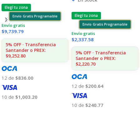
Elegí tu zona
Elegí tu zona
Envío Gratis Programable
Envío Gratis Programable
Envío gratis
$
9,739.79
Envío gratis
$
2,337.58
5% OFF · Transferencia
Santander o PREX:
5% OFF · Transferencia
$9,252.80
Santander o PREX:
$2,220.70
12 de
$836.00
12 de
$200.64
10 de
$1,003.20
10 de
$240.77
Añadir Al Carrito
Añadir Al Carrito