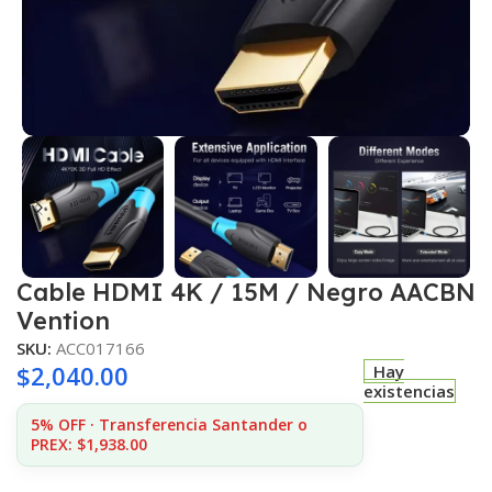
Cable HDMI 4K / 15M / Negro AACBN
Vention
SKU:
ACC017166
$
2,040.00
Hay
existencias
5% OFF · Transferencia Santander o
PREX: $1,938.00