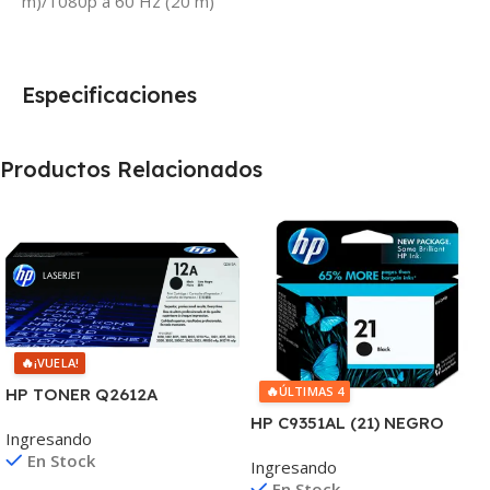
m)/1080p a 60 Hz (20 m)
Especificaciones
Productos Relacionados
🔥
¡VUELA!
🔥
ÚLTIMAS 4
HP TONER Q2612A
1010/1012/1015/20/22
HP C9351AL (21) NEGRO
Ingresando
3015/30/50 MFC1005/1319
D2330/J3680/3920/40/4140
En Stock
Ingresando
/4355 7ML (D)
En Stock