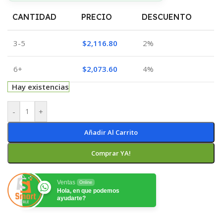
CANTIDAD
PRECIO
DESCUENTO
3-5
$
2,116.80
2%
6+
$
2,073.60
4%
Hay existencias
-
+
Añadir Al Carrito
Comprar YA!
Ventas
Online
Hola, en que podemos
ayudarte?