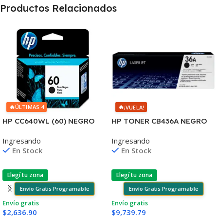
Productos Relacionados
🔥
🔥
ÚLTIMAS 4
¡VUELA!
HP CC640WL (60) NEGRO
HP TONER CB436A NEGRO
D2530/60
LJ P1505/1505S/1120/1522
Ingresando
Ingresando
F4580/F4280/F4480/D110
2.000 COPIAS
En Stock
En Stock
Elegí tu zona
Elegí tu zona
Envío Gratis Programable
Envío Gratis Programable
Envío gratis
Envío gratis
$
2,636.90
$
9,739.79