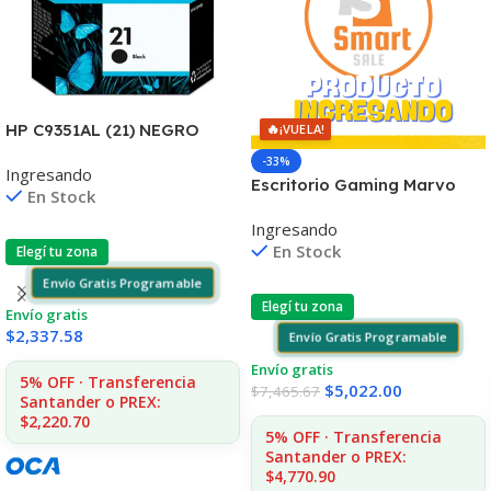
🔥
HP C9351AL (21) NEGRO
¡VUELA!
D2330/J3680/3920/40/4140
-33%
Ingresando
/4355 7ML (D)
Escritorio Gaming Marvo
En Stock
De-11 Rgb Con Control
Ingresando
Remoto
En Stock
Elegí tu zona
Envío Gratis Programable
Elegí tu zona
Envío gratis
$
2,337.58
Envío Gratis Programable
Envío gratis
5% OFF · Transferencia
$
5,022.00
$
7,465.67
Santander o PREX:
$2,220.70
5% OFF · Transferencia
Santander o PREX:
$4,770.90