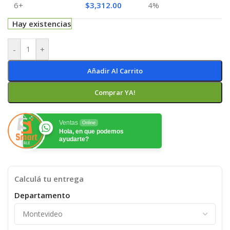
6+
$
3,312.00
4%
Hay existencias
-
+
Añadir Al Carrito
Comprar YA!
Ventas
Online
Hola, en que podemos
ayudarte?
Calculá tu entrega
Departamento