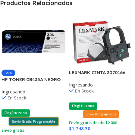
Productos Relacionados
LEXMARK CINTA 3070166
-25%
2380/2390/2480/2580
HP TONER CB435A NEGRO
Ingresando
4.000 CPS 11A3540
LJ P1005/P1006 1.500
En Stock
Ingresando
COPIAS
En Stock
Elegí tu zona
Elegí tu zona
Envio Programable
Envío Gratis Programable
Envío gratis desde $2.000
$
1,748.30
Envío gratis