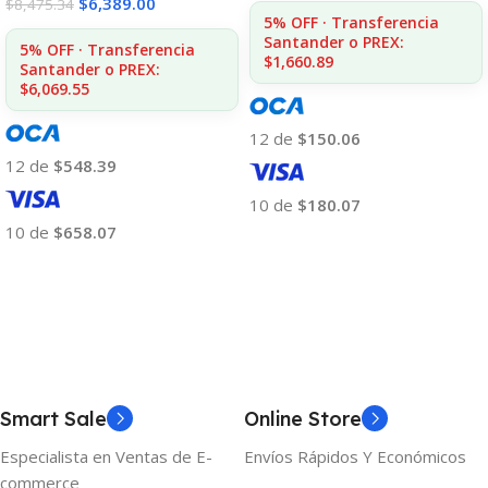
$
6,389.00
$
8,475.34
5% OFF · Transferencia
Santander o PREX:
5% OFF · Transferencia
$1,660.89
Santander o PREX:
$6,069.55
12 de
$150.06
12 de
$548.39
10 de
$180.07
10 de
$658.07
Añadir Al Carrito
Añadir Al Carrito
Smart Sale
Online Store
Especialista en Ventas de E-
Envíos Rápidos Y Económicos
commerce