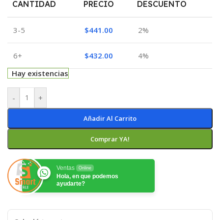
CANTIDAD
PRECIO
DESCUENTO
3-5
$
441.00
2%
6+
$
432.00
4%
Hay existencias
-
+
Añadir Al Carrito
Comprar YA!
Ventas
Online
Hola, en que podemos
ayudarte?