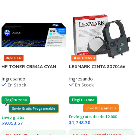
🔥
🔥
ÚLTIMAS 3
¡VUELA!
LEXMARK CINTA 3070166
HP TONER CB541A CYAN
2380/2390/2480/2580
125A 1400 COPIAS
Ingresando
Ingresando
4.000 CPS 11A3540
1215/1515/1510/1312
En Stock
En Stock
Elegí tu zona
Elegí tu zona
Envio Programable
Envío Gratis Programable
Envío gratis desde $2.000
Envío gratis
$
1,748.30
$
9,053.57