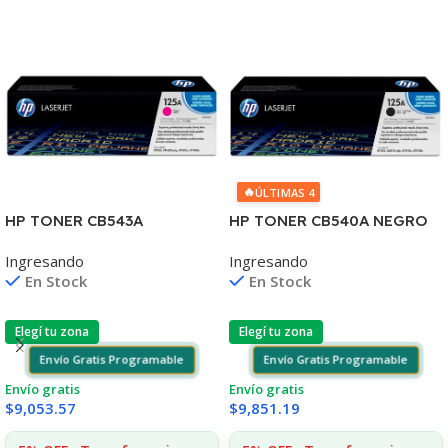
🔥
ÚLTIMAS 4
HP TONER CB543A
HP TONER CB540A NEGRO
MAGENTA 125A 1400
125A 2200 COPIAS
Ingresando
Ingresando
COPIAS
1215/1515/1510/1312
En Stock
En Stock
1215/1515/1510/1312
Elegí tu zona
Elegí tu zona
Envío Gratis Programable
Envío Gratis Programable
Envío gratis
Envío gratis
$
9,053.57
$
9,851.19