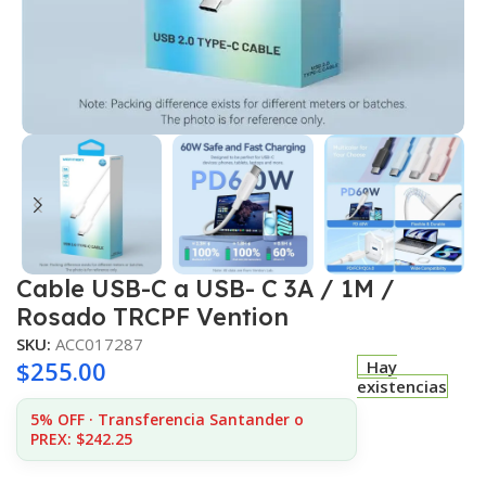
Cable USB-C a USB- C 3A / 1M /
Rosado TRCPF Vention
SKU:
ACC017287
$
255.00
Hay
existencias
5% OFF · Transferencia Santander o
PREX: $242.25