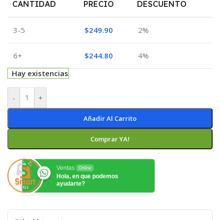
CANTIDAD
PRECIO
DESCUENTO
3-5
$
249.90
2%
6+
$
244.80
4%
Hay existencias
-
+
Añadir Al Carrito
Comprar YA!
Ventas
Online
Hola, en que podemos
ayudarte?