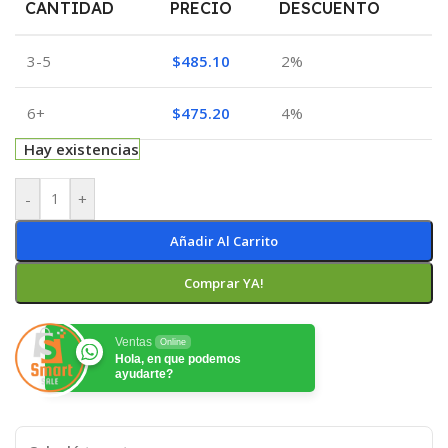
CANTIDAD
PRECIO
DESCUENTO
3-5
$
485.10
2%
6+
$
475.20
4%
Hay existencias
-
+
Añadir Al Carrito
Comprar YA!
Ventas
Online
Hola, en que podemos
ayudarte?