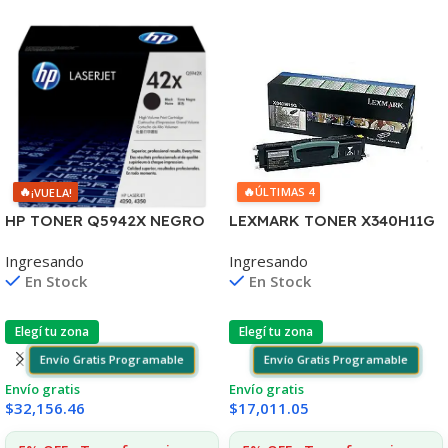
🔥
🔥
ÚLTIMAS 4
¡VUELA!
LEXMARK TONER X340H11G
HP TONER Q5942X NEGRO
NEGRO X342 6.000 COPIAS
LJ 4240/4250/4350 20.000
Ingresando
Ingresando
CP
COPIAS (D)
En Stock
En Stock
Elegí tu zona
Elegí tu zona
Envío Gratis Programable
Envío Gratis Programable
Envío gratis
Envío gratis
$
17,011.05
$
32,156.46